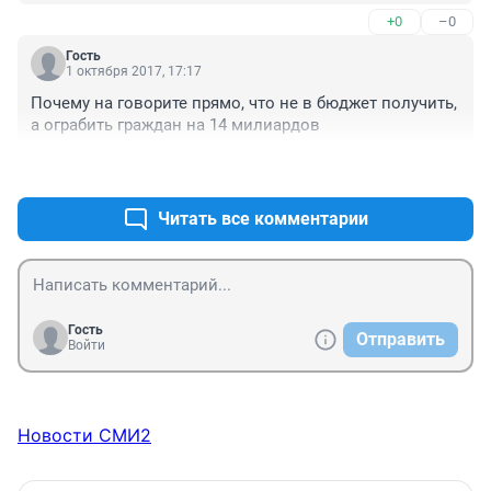
Старухе глубоко фиолетово, кого и как приговорить 
+0
–0
на дороге! И профи может погибнуть из-за новичка 
недоученного...

Гость
Ну и кто учится... За те деньги, которые дерут 
1 октября 2017, 17:17
автошколы, они обязаны выпускать на дорогу как 
Почему на говорите прямо, что не в бюджет получить, 
минимум уверенных водителей! И за эти деньги надо 
а ограбить граждан на 14 милиардов
спрашивать с них ещё в процессе обучения! Если Вам 
не жалко выброшенных денег...
+1
–0
Читать все комментарии
Гость
Отправить
Войти
Новости СМИ2