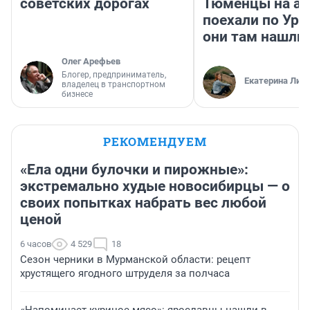
советских дорогах
Тюменцы на ав
поехали по Ура
они там нашли
Олег Арефьев
Блогер, предприниматель,
Екатерина Лит
владелец в транспортном
бизнесе
РЕКОМЕНДУЕМ
«Ела одни булочки и пирожные»:
экстремально худые новосибирцы — о
своих попытках набрать вес любой
ценой
6 часов
4 529
18
Сезон черники в Мурманской области: рецепт
хрустящего ягодного штруделя за полчаса