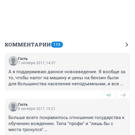
КОММЕНТАРИИ
112
Гость
7 октября 2017, 14:57
А я поддерживаю данное нововведение. Я вообще за 
то, чтобы налог на машину и цены на бензин были 
для большинства населения неподъемными, и все 
были вынуждены пересесть на автобусы, или стали 
+0
–0
пешком ходить. Ведь главное - что нет войны. И 
президент самый лучший.
Гость
6 октября 2017, 19:21
Больше всего понравилось отношение государства к 
обучению вождению. Типа "профи" и "лишь бы с 
места тронулся".
