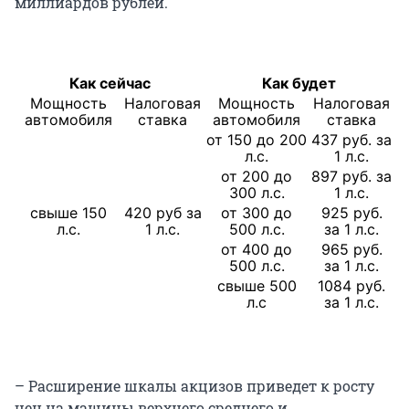
миллиардов рублей.
Как сейчас
Как будет
Мощность
Налоговая
Мощность
Налоговая
автомобиля
ставка
автомобиля
ставка
от 150 до 200
437 руб. за
л.с.
1 л.с.
от 200 до
897 руб. за
300 л.с.
1 л.с.
свыше 150
420 руб за
от 300 до
925 руб.
л.с.
1 л.с.
500 л.с.
за 1 л.с.
от 400 до
965 руб.
500 л.с.
за 1 л.с.
свыше 500
1084 руб.
л.с
за 1 л.с.
– Расширение шкалы акцизов приведет к росту
цен на машины верхнего среднего и