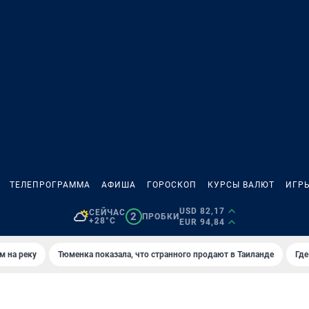
ТЕЛЕПРОГРАММА
АФИША
ГОРОСКОП
КУРСЫ ВАЛЮТ
ИГР
USD 82,17
СЕЙЧАС
2
ПРОБКИ
+28°C
EUR 94,84
м на реку
Тюменка показала, что странного продают в Таиланде
Где