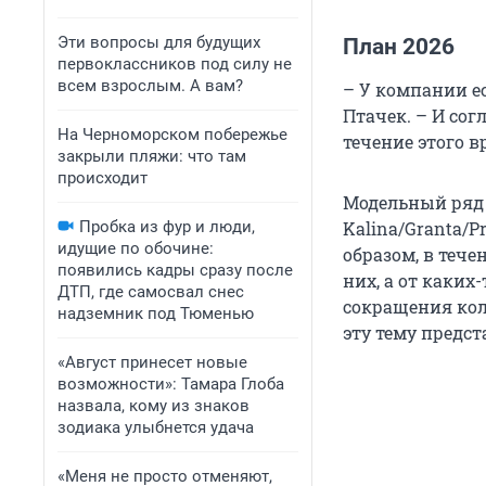
Эти вопросы для будущих
План 2026
первоклассников под силу не
всем взрослым. А вам?
– У компании ес
Птачек. – И со
На Черноморском побережье
течение этого в
закрыли пляжи: что там
происходит
Модельный ряд 
Пробка из фур и люди,
Kalina/Granta/Pr
идущие по обочине:
образом, в теч
появились кадры сразу после
них, а от каких
ДТП, где самосвал снес
сокращения кол
надземник под Тюменью
эту тему предс
«Август принесет новые
возможности»: Тамара Глоба
назвала, кому из знаков
зодиака улыбнется удача
«Меня не просто отменяют,