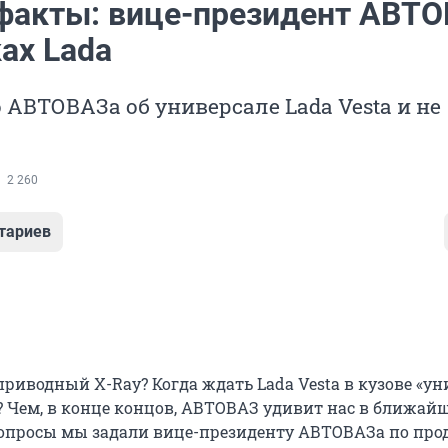
 факты: вице-президент АВТ
ах Lada
 АВТОВАЗа об универсале Lada Vesta и не
2 260
тариев
риводный X-Ray? Когда ждать Lada Vesta в кузове «ун
4? Чем, в конце концов, АВТОВАЗ удивит нас в ближай
опросы мы задали вице-президенту АВТОВАЗа по про