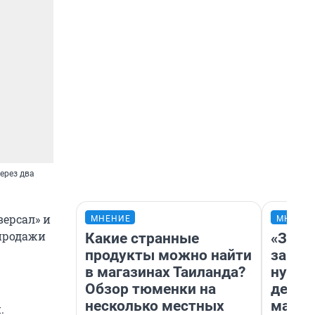
ерез два
версал» и
МНЕНИЕ
МНЕНИ
 продажи
Какие странные
«Заез
продукты можно найти
заправ
в магазинах Таиланда?
нулям
Обзор тюменки на
дела 
несколько местных
маршр
.