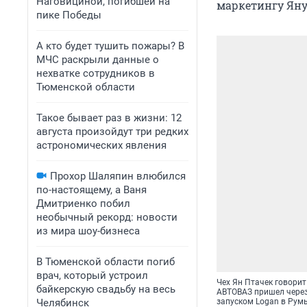
Наговициной, погибшей на
маркетингу Яну
пике Победы
А кто будет тушить пожары? В
МЧС раскрыли данные о
нехватке сотрудников в
Тюменской области
Такое бывает раз в жизни: 12
августа произойдут три редких
астрономических явления
Прохор Шаляпин влюбился
по-настоящему, а Ваня
Дмитриенко побил
необычный рекорд: новости
из мира шоу-бизнеса
В Тюменской области погиб
врач, который устроил
Чех Ян Птачек говорит
байкерскую свадьбу на весь
АВТОВАЗ пришел через 
Челябинск
запуском Logan в Рум