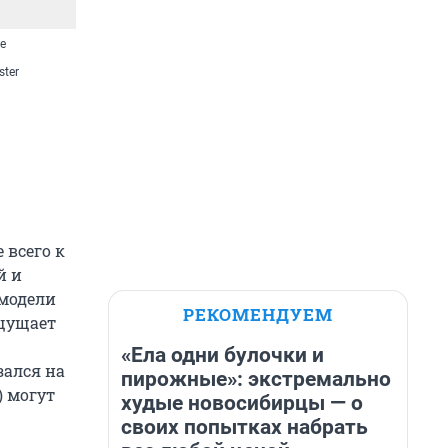
е
ster
 всего к
й и
 модели
РЕКОМЕНДУЕМ
ощущает
«Ела одни булочки и
зался на
пирожные»: экстремально
) могут
худые новосибирцы — о
своих попытках набрать