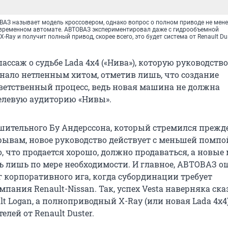
ОВАЗ называет модель кроссовером, однако вопрос о полном приводе не мене
овременном автомате. АВТОВАЗ экспериментировал даже с гидрообъемной
X-Ray и получит полный привод, скорее всего, это будет система от Renault Du
ассаж о судьбе Lada 4x4 («Нива»), которую руководство
ало нетленным хитом, отметив лишь, что создание
ветственный процесс, ведь новая машина не должна
елевую аудиторию «Нивы».
ешительного Бу Андерссона, который стремился прежде
ывам, новое руководство действует с меньшей помпо
, что продается хорошо, должно продаваться, а новые
ь лишь по мере необходимости. И главное, АВТОВАЗ 
г корпоративного ига, когда субординации требует
пания Renault-Nissan. Так, успех Vesta наверняка ска
t Logan, а полноприводный X-Ray (или новая Lada 4x4
елей от Renault Duster.