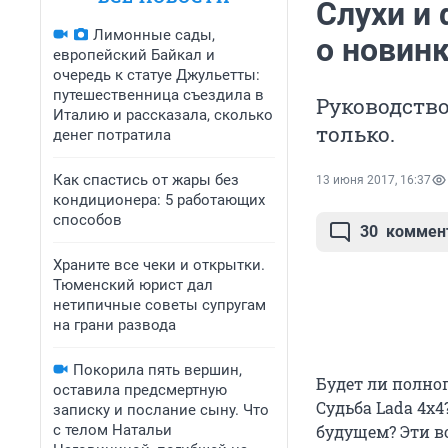
Слухи и
Лимонные сады,
о новинк
европейский Байкал и
очередь к статуе Джульетты:
путешественница съездила в
Руководство
Италию и рассказала, сколько
только.
денег потратила
Как спастись от жары без
13 июня 2017, 16:37
кондиционера: 5 работающих
способов
30
коммен
Храните все чеки и открытки.
Тюменский юрист дал
нетипичные советы супругам
на грани развода
Покорила пять вершин,
Будет ли полноп
оставила предсмертную
Судьба Lada 4x
записку и послание сыну. Что
с телом Натальи
будущем? Эти в