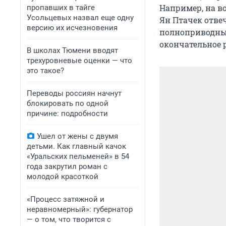
Например, на в
пропавших в тайге
Усольцевых назвал еще одну
Ян Птачек отвеч
версию их исчезновения
полноприводный
окончательное 
В школах Тюмени вводят
трехуровневые оценки — что
это такое?
Переводы россиян начнут
блокировать по одной
причине: подробности
Ушел от жены с двумя
детьми. Как главный качок
«Уральских пельменей» в 54
года закрутил роман с
молодой красоткой
«Процесс затяжной и
неравномерный»: губернатор
— о том, что творится с