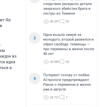
следствие раскрыло детали
зверского убийства брата и
сестры из Тюмени
рит Ян
40 247
50
в
Одна вышла замуж за
3
молодого, второй развелся и
обрел свободу: тюменцы —
:
про перемены в жизни после
ким
40 лет
аждое из
тся идея
30 485
50
ться в
Потеряют голову от любви.
4
Астрологи предупреждают
Раков о переменах в жизни
уже в августе
26 721
7