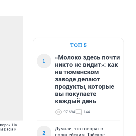
ТОП 5
«Молоко здесь почти
1
никто не видит»: как
на тюменском
заводе делают
продукты, которые
вы покупаете
каждый день
97 684
144
оворок. На
Думали, что говорят с
м Dacia и
2
полицейским. Тайское