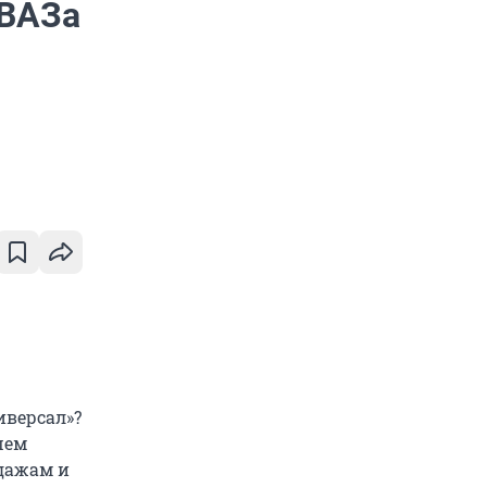
ОВАЗа
иверсал»?
шем
дажам и