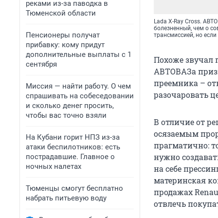
реками из-за паводка в
Тюменской области
Lada X-Ray Cross. АВТ
болезненный, чем о с
Пенсионеры получат
трансмиссией, но если 
прибавку: кому придут
дополнительные выплаты с 1
Похоже звучал п
сентября
АВТОВАЗа призн
преемника – от
Миссия — найти работу. О чем
разочаровать ц
спрашивать на собеседовании
и сколько денег просить,
чтобы вас точно взяли
В отличие от р
осязаемым прор
На Кубани горит НПЗ из-за
прагматично: то
атаки беспилотников: есть
нужно создават
пострадавшие. Главное о
ночных налетах
на себе прессин
материнская ком
Тюменцы смогут бесплатно
продажах Renaul
набрать питьевую воду
отвлечь покупат