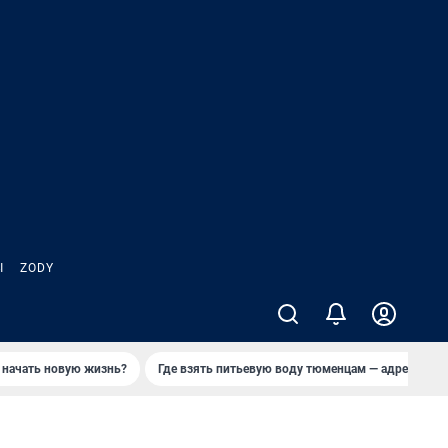
Ы
ZODY
 начать новую жизнь?
Где взять питьевую воду тюменцам — адреса