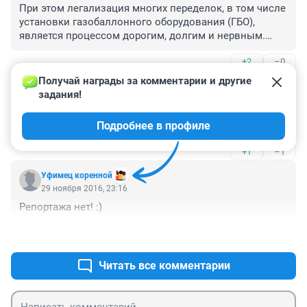
При этом легализация многих переделок, в том числе 
установки газобаллонного оборудования (ГБО), 
является процессом дорогим, долгим и нервным.

Вот надо что бы всем было так тяжело кто хочет на 
+2
–0
лобовое стекло ёлочку повесить)))

Сбор денег с населения России,вот как это 
Получай награды за комментарии и другие 
Гость
называется а не забота о гражданах.

30 ноября 2016, 10:35
задания!
Вы ещё запретите AMG Мерседесы переделывать)))
Формально и не штатной установка сигнализации 
Подробнее в профиле
-это внесение изменений в конструкцию!
+1
–1
Уфимец коренной
29 ноября 2016, 23:16
Репортажа нет! :)
+1
–0
Читать все комментарии