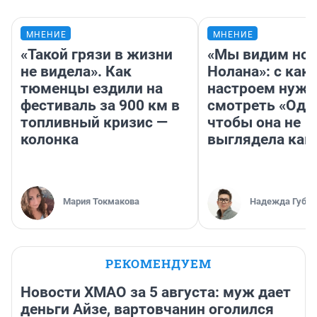
МНЕНИЕ
МНЕНИЕ
«Такой грязи в жизни
«Мы видим нов
не видела». Как
Нолана»: с как
тюменцы ездили на
настроем нужн
фестиваль за 900 км в
смотреть «Оди
топливный кризис —
чтобы она не
колонка
выглядела как
Мария Токмакова
Надежда Губар
РЕКОМЕНДУЕМ
Новости ХМАО за 5 августа: муж дает
деньги Айзе, вартовчанин оголился