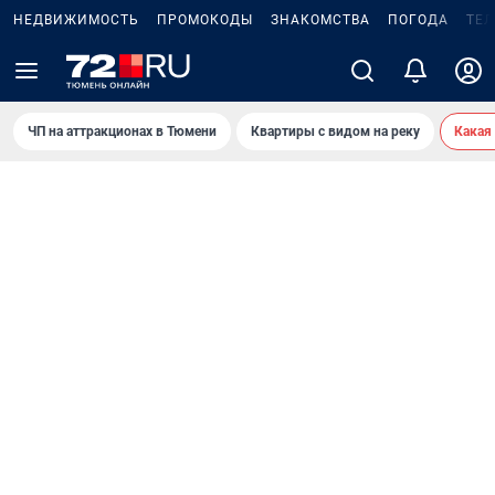
НЕДВИЖИМОСТЬ
ПРОМОКОДЫ
ЗНАКОМСТВА
ПОГОДА
ТЕ
ЧП на аттракционах в Тюмени
Квартиры с видом на реку
Какая