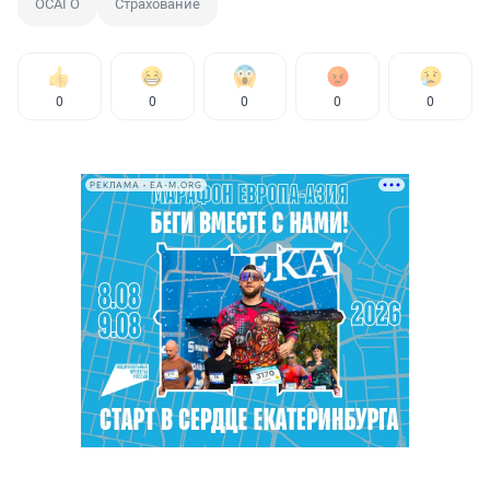
ОСАГО
Страхование
0
0
0
0
0
РЕКЛАМА • EA-M.ORG