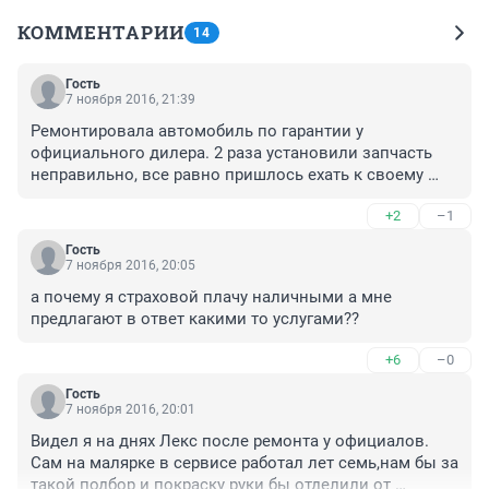
КОММЕНТАРИИ
14
Гость
7 ноября 2016, 21:39
Ремонтировала автомобиль по гарантии у 
официального дилера. 2 раза установили запчасть 
неправильно, все равно пришлось ехать к своему 
мастеру и все переделывать, потому что доверия уже 
+2
–1
не было. Ж..укость неизлечима. А позиционировали 
себя ещё, что ремонтируют мерседесы и лексусы, а не 
Гость
смогли установить на Российскую машину
7 ноября 2016, 20:05
а почему я страховой плачу наличными а мне 
предлагают в ответ какими то услугами??
+6
–0
Гость
7 ноября 2016, 20:01
Видел я на днях Лекс после ремонта у официалов.

Сам на малярке в сервисе работал лет семь,нам бы за 
такой подбор и покраску руки бы отделили от 