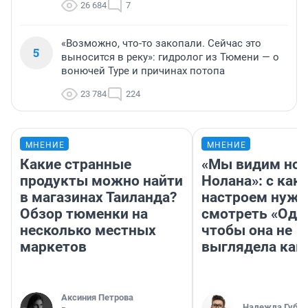
26 684
7
«Возможно, что-то закопали. Сейчас это
5
выносится в реку»: гидролог из Тюмени — о
вонючей Туре и причинах потопа
23 784
224
МНЕНИЕ
МНЕНИЕ
Какие странные
«Мы видим нов
продукты можно найти
Нолана»: с как
в магазинах Таиланда?
настроем нужн
Обзор тюменки на
смотреть «Оди
несколько местных
чтобы она не
маркетов
выглядела как
Аксиния Петрова
Надежда Губар