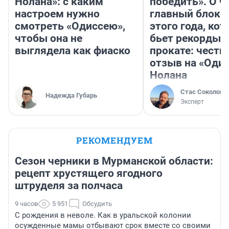
Нолана»: с каким
победить». О ч
настроем нужно
главный блокб
смотреть «Одиссею»,
этого года, ко
чтобы она не
бьет рекорды 
выглядела как фиаско
прокате: честн
отзыв на «Оди
Нолана
Стас Соколов
Надежда Губарь
Эксперт
РЕКОМЕНДУЕМ
Сезон черники в Мурманской области:
рецепт хрустящего ягодного
штруделя за полчаса
9 часов
5 951
Обсудить
С рождения в неволе. Как в уральской колонии
осужденные мамы отбывают срок вместе со своими