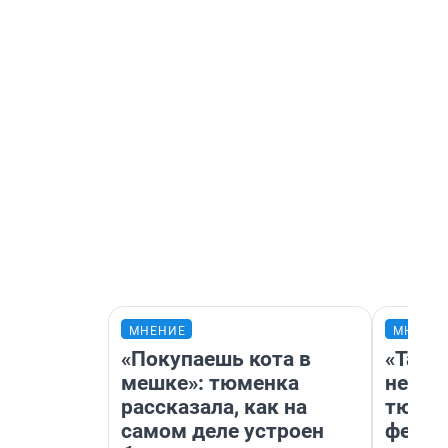
МНЕНИЕ
МНЕНИ
«Покупаешь кота в
«Тако
мешке»: тюменка
не вид
рассказала, как на
тюмен
самом деле устроен
фести