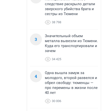
следствие раскрыло детали
зверского убийства брата и
сестры из Тюмени
38 798
Значительный объем
3
металла вывезли из Тюмени.
Куда его транспортировали и
зачем
34 425
Одна вышла замуж за
4
молодого, второй развелся и
обрел свободу: тюменцы —
про перемены в жизни после
40 лет
30 006