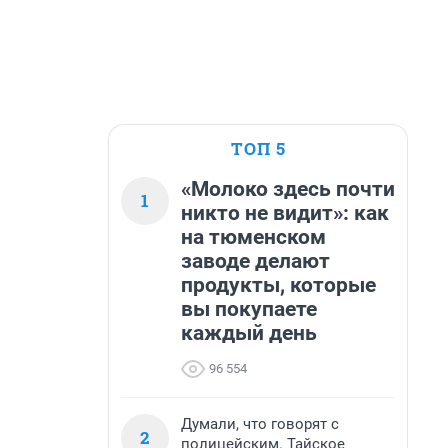
ТОП 5
«Молоко здесь почти
1
никто не видит»: как
на тюменском
заводе делают
продукты, которые
вы покупаете
каждый день
96 554
Думали, что говорят с
2
полицейским. Тайское