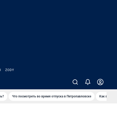
Ы
ZODY
нь?
Что посмотреть во время отпуска в Петропавловске
Как выжива