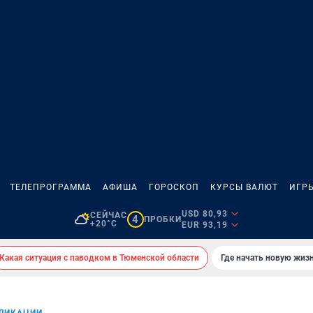
ТЕЛЕПРОГРАММА
АФИША
ГОРОСКОП
КУРСЫ ВАЛЮТ
ИГР
USD 80,93
СЕЙЧАС
4
ПРОБКИ
+20°C
EUR 93,19
Какая ситуация с паводком в Тюменской области
Где начать новую жиз