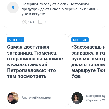
Потеряют голову от любви. Астрологи
5
предупреждают Раков о переменах в жизни
уже в августе
26 451
7
МНЕНИЕ
МНЕНИЕ
Самая доступная
«Заезжаешь на
заграница. Тюменец
заправку, а там
отправился на машине
нулям»: смотри
в казахстанский
дела с топливо
Петропавловск: что
маршруте Тюм
там посмотреть
Уфа
Екатерина Бур
Анатолий Кузнецов
Журналист 72.R