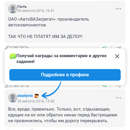
Гость
30 августа 2016, 16:41
ОАО «АвтоВАЗагрегат»- производитель 
автокомпонентов.

ТАК ЧТО НЕ ПЛАТЯТ ИМ ЗА ДЕЛО!!!
+2
–4
ОТВЕТИТЬ
Получай награды за комментарии и другие 
Гость
30 августа 2016, 15:44
задания!
Закончится всё ОМОНом и орестами на 15 суток. Это 
Подробнее в профиле
и пугает в нашей Раше.
+8
–2
ОТВЕТИТЬ
deadlymic
30 августа 2016, 15:42
Все, вроде, правильно. Только, вот, отдыхающие, 
едущие на юг или обратно никак перед бастующими 
не провинились, чтобы им дорогу перекрывать.