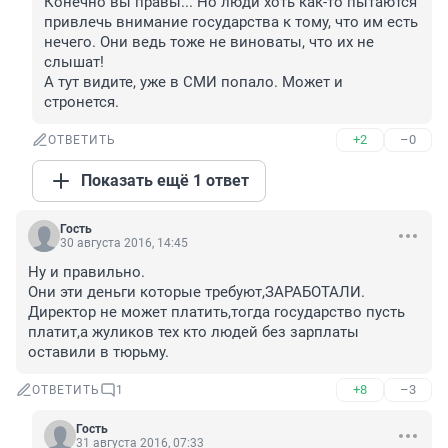
Конечно вы правы... Но люди хоть как-то пытаются 
привлечь внимание государства к тому, что им есть 
нечего. Они ведь тоже не виноваты, что их не 
слышат!

А тут видите, уже в СМИ попало. Может и 
стронется.
+2
–0
ОТВЕТИТЬ
Показать ещё 1 ответ
Гость
30 августа 2016, 14:45
Ну и правильно. 

Они эти деньги которые требуют,ЗАРАБОТАЛИ.

Директор не может платить,тогда государство пусть 
платит,а жуликов тех кто людей без зарплаты 
оставили в тюрьму.
+8
–3
ОТВЕТИТЬ
1
Гость
31 августа 2016, 07:33