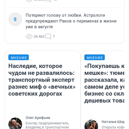
Потеряют голову от любви. Астрологи
5
предупреждают Раков о переменах в жизни
уже в августе
26 462
7
МНЕНИЕ
МНЕНИЕ
Наследие, которое
«Покупаешь ко
чудом не развалилось:
мешке»: тюмен
транспортный эксперт
рассказала, как
разнес миф о «вечных»
самом деле ус
советских дорогах
бизнес со скл
дешевых това
Олег Арефьев
Наталья Шорох
Блогер, предприниматель,
владелец в транспортном
Открыла кофейн