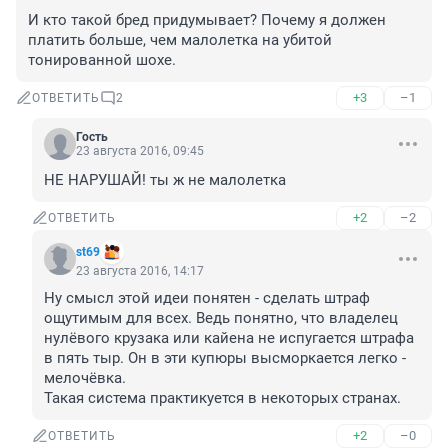
И кто такой бред придумывает? Почему я должен 
платить больше, чем малолетка на убитой 
тонированной шохе.
+3
–1
ОТВЕТИТЬ
2
Гость
23 августа 2016, 09:45
НЕ НАРУШАЙ! ты ж не малолетка
+2
–2
ОТВЕТИТЬ
st69
23 августа 2016, 14:17
Ну смысл этой идеи понятен - сделать штраф 
ощутимым для всех. Ведь понятно, что владелец 
нулёвого крузака или кайена не испугается штрафа 
в пять тыр. Он в эти купюры высморкается легко - 
мелочёвка.

Такая система практикуется в некоторых странах.
+2
–0
ОТВЕТИТЬ