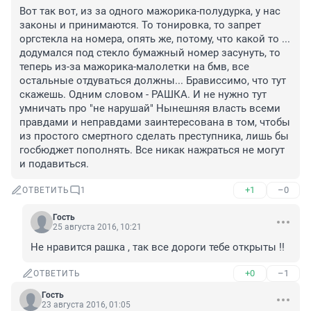
Вот так вот, из за одного мажорика-полудурка, у нас 
законы и принимаются. То тонировка, то запрет 
оргстекла на номера, опять же, потому, что какой то ... 
додумался под стекло бумажный номер засунуть, то 
теперь из-за мажорика-малолетки на бмв, все 
остальные отдуваться должны... Брависсимо, что тут 
скажешь. Одним словом - РАШКА. И не нужно тут 
умничать про "не нарушай" Нынешняя власть всеми 
правдами и неправдами заинтересована в том, чтобы 
из простого смертного сделать преступника, лишь бы 
госбюджет пополнять. Все никак нажраться не могут 
и подавиться.
+1
–0
ОТВЕТИТЬ
1
Гость
25 августа 2016, 10:21
Не нравится рашка , так все дороги тебе открыты !!
+0
–1
ОТВЕТИТЬ
Гость
23 августа 2016, 01:05