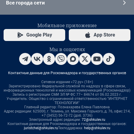
Все города сети
Мобильное приложение
Google Play
App Store
Мы в соцсетях
Контактные данные для Роскомнадзора и государственных органов
Сетевое издание «72.ру» (18+)
Зарегистрировано Федеральной службой по надзору в сфере связи,
информационных технологий и массовых коммуникаций (Роскомнадзор)
Запись о регистрации СМИ ЭЛ № ФС 77– 84674 от 06.02.2023 г.
Учредитель: Общество с ограниченной ответственностью "ИНТЕРНЕТ
ТЕХНОЛОГИИ"
Главный редактор: Познахарева Елена Павловна
Адрес редакции: 625000, г. Тюмень, ул. Максима Горького, д. 76, офис 214,
+7 (3452) 56-72-72 (доб. 3736)
Электронный адрес редакции:
72@shkulev.ru
Контактные данные для Роскомнадзора и государственных органов:
juristchel@shkulev.ru
Техподдержка:
help@shkulev.ru