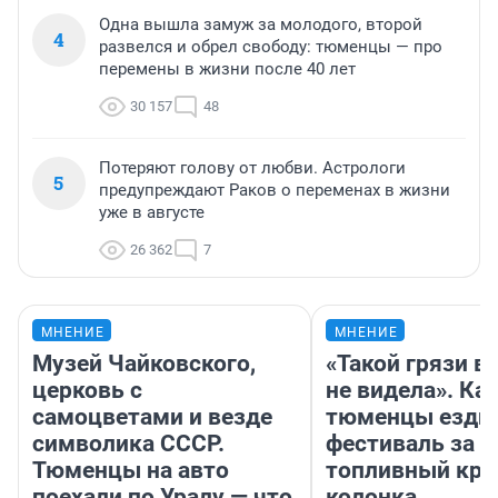
Одна вышла замуж за молодого, второй
4
развелся и обрел свободу: тюменцы — про
перемены в жизни после 40 лет
30 157
48
Потеряют голову от любви. Астрологи
5
предупреждают Раков о переменах в жизни
уже в августе
26 362
7
МНЕНИЕ
МНЕНИЕ
Музей Чайковского,
«Такой грязи в
церковь с
не видела». Ка
самоцветами и везде
тюменцы ездил
символика СССР.
фестиваль за 9
Тюменцы на авто
топливный кри
поехали по Уралу — что
колонка