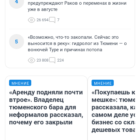
4
предупреждают Раков о переменах в жизни
уже в августе
26 694
7
«Возможно, что-то закопали. Сейчас это
5
выносится в реку»: гидролог из Тюмени — о
вонючей Туре и причинах потопа
23 808
224
МНЕНИЕ
МНЕНИЕ
«Аренду подняли почти
«Покупаешь ко
втрое». Владелец
мешке»: тюмен
тюменского бара для
рассказала, как
неформалов рассказал,
самом деле ус
почему его закрыли
бизнес со скл
дешевых това