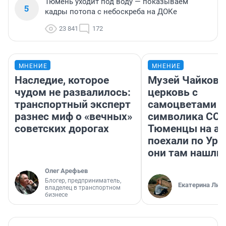
Тюмень уходит под воду — показываем
5
кадры потопа с небоскреба на ДОКе
23 841
172
МНЕНИЕ
МНЕНИЕ
Наследие, которое
Музей Чайковс
чудом не развалилось:
церковь с
транспортный эксперт
самоцветами и
разнес миф о «вечных»
символика ССС
советских дорогах
Тюменцы на ав
поехали по Ура
они там нашли
Олег Арефьев
Блогер, предприниматель,
Екатерина Лит
владелец в транспортном
бизнесе