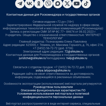
Контактные данные для Роскомнадзора и государственных органов
Сетевое издание «72.ру» (18+)
Зарегистрировано Федеральной службой по надзору в сфере связи,
информационных технологий и массовых коммуникаций (Роскомнадзор)
Запись о регистрации СМИ ЭЛ № ФС 77– 84674 от 06.02.2023 г.
Учредитель: Общество с ограниченной ответственностью "ИНТЕРНЕТ
ТЕХНОЛОГИИ"
Главный редактор: Познахарева Елена Павловна
Адрес редакции: 625000, г. Тюмень, ул. Максима Горького, д. 76, офис 214,
+7 (3452) 56-72-72 (доб. 3736)
Электронный адрес редакции:
72@shkulev.ru
Контактные данные для Роскомнадзора и государственных органов:
juristchel@shkulev.ru
Техподдержка:
help@shkulev.ru
Связаться с отделом продаж: +7 (3452) 56-72-72 доб. 3335,
yuliya.latypova@shkulev.ru
Редакция сайта не несет ответственности за достоверность
информации, содержащейся в рекламных объявлениях.
Особенности эксплуатации (использования) веб-портала регулируются:
Руководством пользователя
Описанием функциональных характеристик ПО
Условиями использования веб-портала и политикой
конфиденциальности персональных данных
Веб-портал распространяется в виде интернет-сервиса, специальные