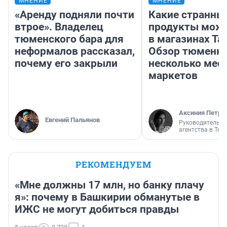
МНЕНИЕ
МНЕНИЕ
«Аренду подняли почти
Какие странны
втрое». Владелец
продукты можн
тюменского бара для
в магазинах Та
неформалов рассказал,
Обзор тюменки
почему его закрыли
несколько мес
маркетов
Аксиния Петро
Евгений Пальянов
Руководитель м
агентства в Тю
РЕКОМЕНДУЕМ
«Мне должны 17 млн, но банку плачу
я»: почему в Башкирии обманутые в
ИЖС не могут добиться правды