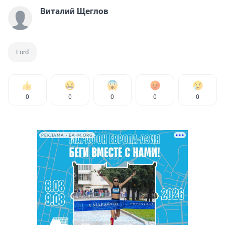
Виталий Щеглов
Ford
0
0
0
0
0
РЕКЛАМА • EA-M.ORG