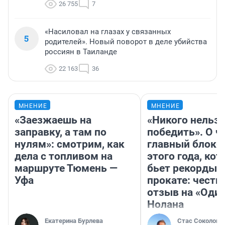
26 755
7
«Насиловал на глазах у связанных
5
родителей». Новый поворот в деле убийства
россиян в Таиланде
22 163
36
МНЕНИЕ
МНЕНИЕ
«Заезжаешь на
«Никого нельз
заправку, а там по
победить». О ч
нулям»: смотрим, как
главный блокб
дела с топливом на
этого года, ко
маршруте Тюмень —
бьет рекорды 
Уфа
прокате: честн
отзыв на «Оди
Нолана
Екатерина Бурлева
Стас Соколов