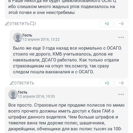
в Раше никогда не будет цивилизованного ОСАГО, 
ибо слишком много жадных ртов подвизалось на 
этой почве и они неистребимы
+2
–0
ОТВЕТИТЬ
1
Гость
12 апреля 2016, 13:22
Было же еще 3 года назад все нормально с ОСАГО. 
стоило не дорого, КМБ учитывалось, допов не 
навязывали, ДСАГО работало. Как только отдали 
страховщикам на откуп тех.осмотр, так сразу 
следом пошла вакханалия и с ОСАГО.
+2
–0
ОТВЕТИТЬ
Гость
12 апреля 2016, 10:05
Все просто. Страховые при продаже полисов по мимо 
всего прочего должны иметь доступ к базе ГАИ о 
штрафах данного водителя. Чем больше штрафов и 
тяжелее вина тем дороже полис, шашечники, 
диарейщики, обченщики для вас полис тысяч за 100-