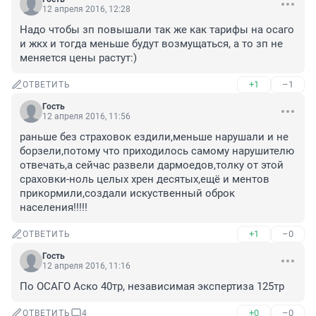
12 апреля 2016, 12:28
Надо чтобы зп повышали так же как тарифы на осаго 
и жкх и тогда меньше будут возмущаться, а то зп не 
меняется цены растут:)
+1
–1
ОТВЕТИТЬ
Гость
12 апреля 2016, 11:56
раньше без страховок ездили,меньше нарушали и не 
борзели,потому что приходилось самому нарушителю 
отвечать,а сейчас развели дармоедов,толку от этой 
сраховки-ноль целых хрен десятых,ещё и ментов 
прикормили,создали искуственный оброк 
населения!!!!!
+1
–0
ОТВЕТИТЬ
Гость
12 апреля 2016, 11:16
По ОСАГО Аско 40тр, независимая экспертиза 125тр
+0
–0
ОТВЕТИТЬ
4