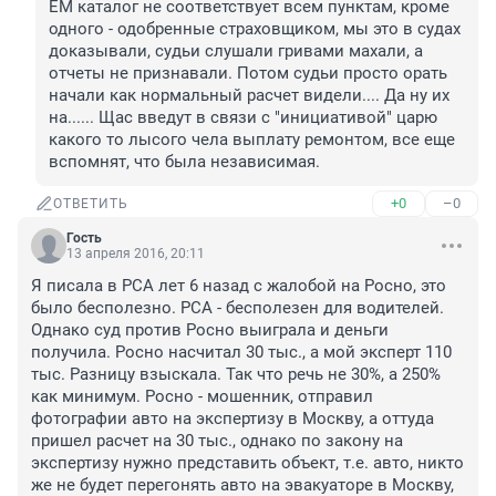
ЕМ каталог не соответствует всем пунктам, кроме 
одного - одобренные страховщиком, мы это в судах 
доказывали, судьи слушали гривами махали, а 
отчеты не признавали. Потом судьи просто орать 
начали как нормальный расчет видели.... Да ну их 
на...... Щас введут в связи с "инициативой" царю 
какого то лысого чела выплату ремонтом, все еще 
вспомнят, что была независимая.
+0
–0
ОТВЕТИТЬ
Гость
13 апреля 2016, 20:11
Я писала в РСА лет 6 назад с жалобой на Росно, это 
было бесполезно. РСА - бесполезен для водителей. 
Однако суд против Росно выиграла и деньги 
получила. Росно насчитал 30 тыс., а мой эксперт 110 
тыс. Разницу взыскала. Так что речь не 30%, а 250% 
как минимум. Росно - мошенник, отправил 
фотографии авто на экспертизу в Москву, а оттуда 
пришел расчет на 30 тыс., однако по закону на 
экспертизу нужно представить объект, т.е. авто, никто 
же не будет перегонять авто на эвакуаторе в Москву, 