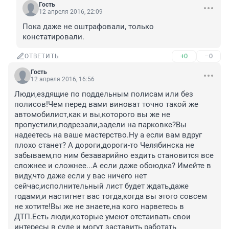
Гость
12 апреля 2016, 22:09
Пока даже не оштрафовали, только 
констатировали.
+0
–0
ОТВЕТИТЬ
Гость
12 апреля 2016, 16:56
Люди,ездящие по поддельным полисам или без 
полисов!Чем перед вами виноват точно такой же 
автомобилист,как и вы,которого вы же не 
пропустили,подрезали,задели на парковке?Вы 
надеетесь на ваше мастерство.Ну а если вам вдруг 
плохо станет? А дороги,дороги-то Челябинска не 
забываем,по ним безаварийно ездить становится все 
сложнее и сложнее...А если даже обоюдка? Имейте в 
виду,что даже если у вас ничего нет 
сейчас,исполнительный лист будет ждать,даже 
годами,и настигнет вас тогда,когда вы этого совсем 
не хотите!Вы же не знаете,на кого нарветесь в 
ДТП.Есть люди,которые умеют отстаивать свои 
интересы в суде и могут заставить работать 