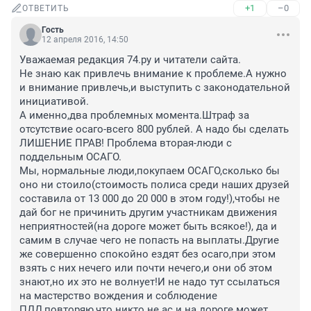
+1
–0
ОТВЕТИТЬ
Гость
12 апреля 2016, 14:50
Уважаемая редакция 74.ру и читатели сайта.

Не знаю как привлечь внимание к проблеме.А нужно 
и внимание привлечь,и выступить с законодательной 
инициативой.

А именно,два проблемных момента.Штраф за 
отсутствие осаго-всего 800 рублей. А надо бы сделать 
ЛИШЕНИЕ ПРАВ! Проблема вторая-люди с 
поддельным ОСАГО.

Мы, нормальные люди,покупаем ОСАГО,сколько бы 
оно ни стоило(стоимость полиса среди наших друзей 
составила от 13 000 до 20 000 в этом году!),чтобы не 
дай бог не причинить другим участникам движения 
неприятностей(на дороге может быть всякое!), да и 
самим в случае чего не попасть на выплаты.Другие 
же совершенно спокойно ездят без осаго,при этом 
взять с них нечего или почти нечего,и они об этом 
знают,но их это не волнует!И не надо тут ссылаться 
на мастерство вождения и соблюдение 
ПДД,повторяю,что никто не ас и на дороге может 