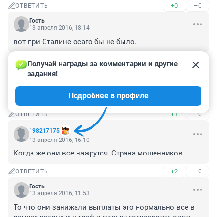
+0
–0
ОТВЕТИТЬ
Гость
13 апреля 2016, 18:14
вот при Сталине осаго бы не было.
+0
–0
ОТВЕТИТЬ
Получай награды за комментарии и другие 
задания!
Гость
13 апреля 2016, 16:54
Подробнее в профиле
страховки подняли цену а выплаты ничтожные
+1
–0
ОТВЕТИТЬ
198217175
13 апреля 2016, 16:10
Когда же они все нажрутся. Страна мошенников.
+2
–0
ОТВЕТИТЬ
Гость
13 апреля 2016, 11:53
То что они занижали выплаты это нормально все в 