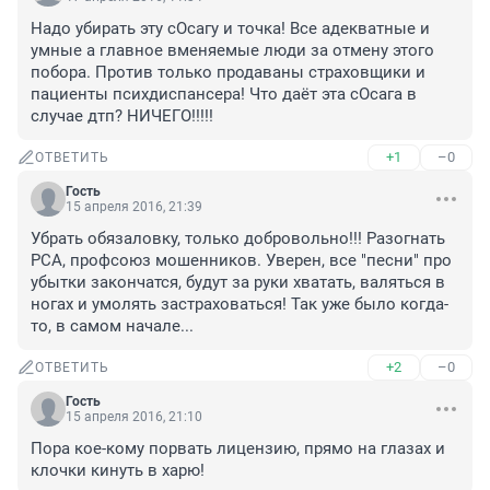
Надо убирать эту сОсагу и точка! Все адекватные и 
умные а главное вменяемые люди за отмену этого 
побора. Против только продаваны страховщики и 
пациенты психдиспансера! Что даёт эта сОсага в 
случае дтп? НИЧЕГО!!!!!
+1
–0
ОТВЕТИТЬ
Гость
15 апреля 2016, 21:39
Убрать обязаловку, только добровольно!!! Разогнать 
РСА, профсоюз мошенников. Уверен, все "песни" про 
убытки закончатся, будут за руки хватать, валяться в 
ногах и умолять застраховаться! Так уже было когда-
то, в самом начале...
+2
–0
ОТВЕТИТЬ
Гость
15 апреля 2016, 21:10
Пора кое-кому порвать лицензию, прямо на глазах и 
клочки кинуть в харю!