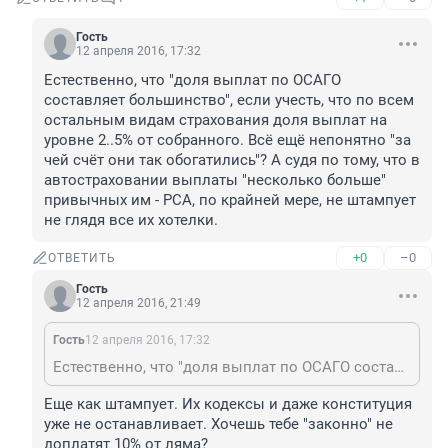
Гость
12 апреля 2016, 17:32
Естественно, что "доля выплат по ОСАГО 
составляет большинство", если учесть, что по всем 
остальным видам страхования доля выплат на 
уровне 2..5% от собранного. Всё ещё непонятно "за 
чей счёт они так обогатились"? А судя по тому, что в 
автостраховании выплаты "несколько больше" 
привычных им - РСА, по крайней мере, не штампует 
не глядя все их хотелки.
+0
–0
ОТВЕТИТЬ
Гость
12 апреля 2016, 21:49
Гость
12 апреля 2016, 17:32
Естественно, что "доля выплат по ОСАГО составляет большинство", если учесть, что по всем остальным видам страхования доля выплат на уровне 2..5% от собранного. Всё ещё непонятно "за чей счёт они так обогатились"? А судя по тому, что в автостраховании выплаты "несколько больше" привычных им - РСА, по крайней мере, не штампует не глядя все их хотелки.
Еще как штампует. Их кодексы и даже конституция 
уже не останавливает. Хочешь тебе "законно" не 
доплатят 10% от ляма?