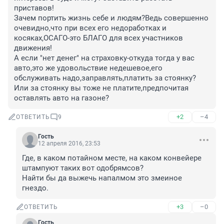
приставов!

Зачем портить жизнь себе и людям?Ведь совершенно 
очевидно,что при всех его недоработках и 
косяках,ОСАГО-это БЛАГО для всех участников 
движения!

А если "нет денег" на страховку-откуда тогда у вас 
авто,это же удовольствие недешевое,его 
обслуживать надо,заправлять,платить за стоянку?
Или за стоянку вы тоже не платите,предпочитая 
оставлять авто на газоне?
+2
–4
ОТВЕТИТЬ
9
Гость
12 апреля 2016, 23:53
Где, в каком потайном месте, на каком конвейере 
штампуют таких вот одобрямсов? 

Найти бы да выжечь напалмом это змеиное 
гнездо.
+3
–0
ОТВЕТИТЬ
Гость