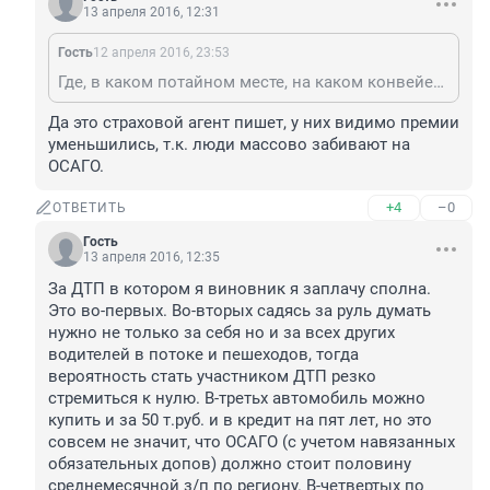
13 апреля 2016, 12:31
Гость
12 апреля 2016, 23:53
Где, в каком потайном месте, на каком конвейере штампуют таких вот одобрямсов? Найти бы да выжечь напалмом это змеиное гнездо.
Да это страховой агент пишет, у них видимо премии 
уменьшились, т.к. люди массово забивают на 
ОСАГО.
+4
–0
ОТВЕТИТЬ
Гость
13 апреля 2016, 12:35
За ДТП в котором я виновник я заплачу сполна. 
Это во-первых. Во-вторых садясь за руль думать 
нужно не только за себя но и за всех других 
водителей в потоке и пешеходов, тогда 
вероятность стать участником ДТП резко 
стремиться к нулю. В-третьх автомобиль можно 
купить и за 50 т.руб. и в кредит на пят лет, но это 
совсем не значит, что ОСАГО (с учетом навязанных 
обязательных допов) должно стоит половину 
среднемесячной з/п по региону. В-четвертых по 