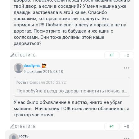
дворов. Повезло, если перед тобой машина ехала в 
твой двор, а если в соседний? У меня машина уже 
дважды застревала в этой каше. Спасибо 
прохожим, которые помогли толкнуть. Это 
нормально?!!! Любите снег в лесу и парках, а не на 
дорогах. Посмотрите на бабушек и женщин с 
колясками. Они тоже должны этой каше 
радоваться?
+1
–2
ОТВЕТИТЬ
deadlymic
9 февраля 2016, 08:18
Гость
8 февраля 2016, 22:32
Попробуйте въезд во дворы почистить ночью, а чтобы почистить двор -напишите заранее объявление. У нас по двору проехать можно, но до него нужно еще добраться. Самая засада - каша между улицей и двором с глубокой колеей из двух дворов. Повезло, если перед тобой машина ехала в твой двор, а если в соседний? У меня машина уже дважды застревала в этой каше. Спасибо прохожим, которые помогли толкнуть. Это нормально?!!! Любите снег в лесу и парках, а не на дорогах. Посмотрите на бабушек и женщин с колясками. Они тоже должны этой каше радоваться?
У нас было объявление в лифтах, никто не убрал 
машины. Начальник ТСЖ всех лично обзванивал, а 
трактор час стоял.
+1
–0
ОТВЕТИТЬ
Гость