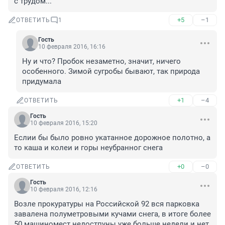
с трудом...
+5
–1
ОТВЕТИТЬ
1
Гость
10 февраля 2016, 16:16
Ну и что? Пробок незаметно, значит, ничего 
особенного. Зимой сугробы бывают, так природа 
придумала
+1
–4
ОТВЕТИТЬ
Гость
10 февраля 2016, 15:20
Еслии бы было ровно укатанное дорожное полотно, а 
то каша и колеи и горы неубранног снега
+0
–0
ОТВЕТИТЬ
Гость
10 февраля 2016, 12:16
Возле прокуратуры на Российской 92 вся парковка 
завалена полуметровыми кучами снега, в итоге более 
50 машиномест недостпуны уже больше недели и нет 