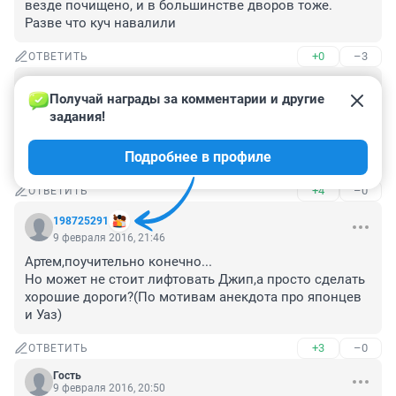
везде почищено, и в большинстве дворов тоже. 
Разве что куч навалили
+0
–3
ОТВЕТИТЬ
Гость
10 февраля 2016, 09:18
Получай награды за комментарии и другие 
задания!
им ни слова в статье про то что пришла команда 
управленцев из Магнитки и стала осваивать 
Подробнее в профиле
бюджетные деньги а про уборку улиц забыла))))
+4
–0
ОТВЕТИТЬ
198725291
9 февраля 2016, 21:46
Артем,поучительно конечно...

Но может не стоит лифтовать Джип,а просто сделать 
хорошие дороги?(По мотивам анекдота про японцев 
и Уаз)
+3
–0
ОТВЕТИТЬ
Гость
9 февраля 2016, 20:50