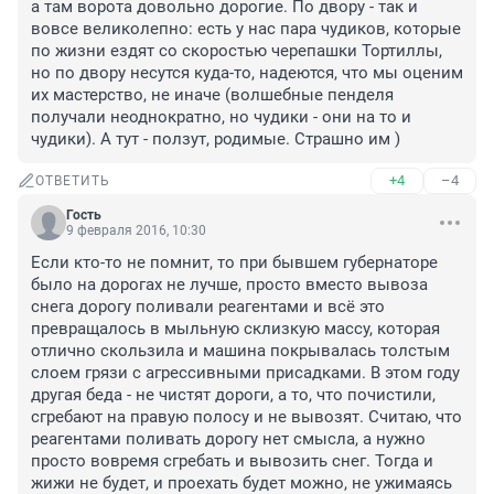
а там ворота довольно дорогие. По двору - так и 
вовсе великолепно: есть у нас пара чудиков, которые 
по жизни ездят со скоростью черепашки Тортиллы, 
но по двору несутся куда-то, надеются, что мы оценим 
их мастерство, не иначе (волшебные пенделя 
получали неоднократно, но чудики - они на то и 
чудики). А тут - ползут, родимые. Страшно им )
+4
–4
ОТВЕТИТЬ
Гость
9 февраля 2016, 10:30
Если кто-то не помнит, то при бывшем губернаторе 
было на дорогах не лучше, просто вместо вывоза 
снега дорогу поливали реагентами и всё это 
превращалось в мыльную склизкую массу, которая 
отлично скользила и машина покрывалась толстым 
слоем грязи с агрессивными присадками. В этом году 
другая беда - не чистят дороги, а то, что почистили, 
сгребают на правую полосу и не вывозят. Считаю, что 
реагентами поливать дорогу нет смысла, а нужно 
просто вовремя сгребать и вывозить снег. Тогда и 
жижи не будет, и проехать будет можно, не ужимаясь 