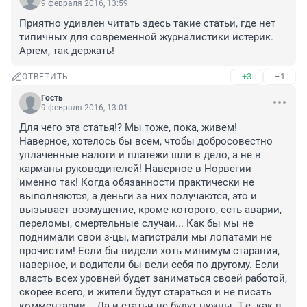
9 февраля 2016, 13:59
Приятно удивлен читать здесь такие статьи, где нет 
типичных для современной журналистики истерик. 
Артем, так держать!
+3
–1
ОТВЕТИТЬ
Гость
9 февраля 2016, 13:01
Для чего эта статья!? Мы тоже, пока, живем! 
Наверное, хотелось бы всем, чтобы добросовестно 
уплаченные налоги и платежи шли в дело, а не в 
карманы руководителей! Наверное в Норвегии 
именно так! Когда обязанности практически не 
выполняются, а деньги за них получаются, это и 
вызывает возмущение, кроме которого, есть аварии, 
переломы, смертельные случаи... Как бы мы не 
поднимали свои з-цы, магистрали мы лопатами не 
прочистим! Если бы видели хоть минимум старания, 
наверное, и водители бы вели себя по другому. Если 
власть всех уровней будет заниматься своей работой, 
скорее всего, и жители будут стараться и не писать 
комментарии... Да и статьи не будут нужны. Т.е. как в 