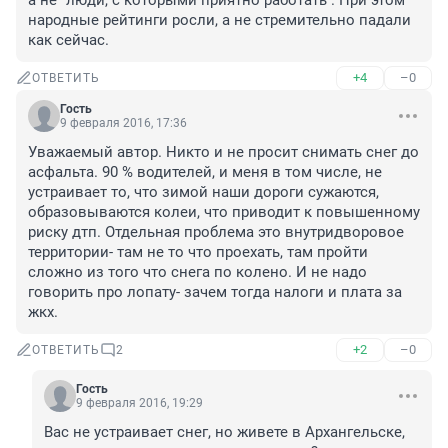
а не "люди, с которыми приятно работать". При этом 
народные рейтинги росли, а не стремительно падали 
как сейчас.
+4
–0
ОТВЕТИТЬ
Гость
9 февраля 2016, 17:36
Уважаемый автор. Никто и не просит снимать снег до 
асфальта. 90 % водителей, и меня в том числе, не 
устраивает то, что зимой наши дороги сужаются, 
образовываются колеи, что приводит к повышенному 
риску дтп. Отдельная проблема это внутридворовое 
территории- там не то что проехать, там пройти 
сложно из того что снега по колено. И не надо 
говорить про лопату- зачем тогда налоги и плата за 
жкх.
+2
–0
ОТВЕТИТЬ
2
Гость
9 февраля 2016, 19:29
Вас не устраивает снег, но живете в Архангельске, 