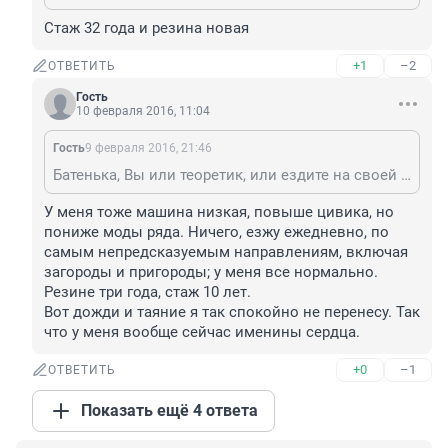
Стаж 32 года и резина новая
+1
–2
ОТВЕТИТЬ
Гость
10 февраля 2016, 11:04
Гость
9 февраля 2016, 21:46
Батенька, Вы или теоретик, или ездите на своей Хонде Сивик только по очень очищенным дорогам, по большим праздникам.
У меня тоже машина низкая, повыше цивика, но 
пониже моды ряда. Ничего, езжу ежедневно, по 
самым непредсказуемым направлениям, включая 
загороды и пригороды; у меня все нормально. 
Резине три года, стаж 10 лет. 

Вот дожди и таяние я так спокойно не перенесу. Так 
что у меня вообще сейчас именины сердца.
+0
–1
ОТВЕТИТЬ
Показать ещё 4 ответа