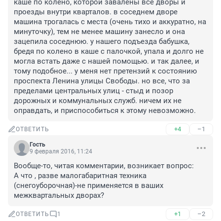
каше по колено, которой завалены все дворы и 
проезды внутри кварталов. в соседнем дворе 
машина трогалась с места (очень тихо и аккуратно, на 
минуточку), тем не менее машину занесло и она 
зацепила соседнюю. у нашего подъезда бабушка, 
бредя по колено в каше с палочкой, упала и долго не 
могла встать даже с нашей помощью. и так далее, и 
тому подобное... у меня нет претензий к состоянию 
проспекта Ленина улицы Свободы. но все, что за 
пределами центральных улиц - стыд и позор 
дорожных и коммунальных служб. ничем их не 
оправдать, и приспособиться к этому невозможно.
+4
–1
ОТВЕТИТЬ
Гость
9 февраля 2016, 11:24
Вообще-то, читая комментарии, возникает вопрос:

А что , разве малогабаритная техника 
(снегоуборочная)-не применяется в ваших 
межквартальных дворах?
+1
–2
ОТВЕТИТЬ
1