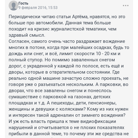
Гость
9 февраля 2016, 15:53
Периодически читаю статьи Артёма, нравятся, но это 
больше про автомобили. Данная тема больше 
походит на кризис журналистской тематики, чем 
здравый смысл.

Согласен, самого очень часто раздражает вождение 
многих в потоке, когда при малейших осадках, будь то 
дождь или снег, и всё, лимит скорости 10 - 20 км и 
полный ступор. Но помимо заваленных снегом 
дорог, с украденной у каждой по полосе, есть ещё и 
дворы, которые в отвратительном состоянии. Где 
реально одной машине зачастую сложно проехать, не 
говоря уже о разъехаться нескольким. А парковки, во 
дворах, что все завалены снегом и понеслось 
сумашествие с парковкой на газонах, детских 
площадках и т.д. А пешеходы, дети, пенсионеры, 
женщины и девушки с колясками? Кому из них нужен 
и интересен такой адреналин от зимнего вождения? 
И уж есть власть пришла к теме видиофиксации 
нарушений и отчитывается о не плохих показателях 
прибыли в данной теме, то почему эти же средства не 