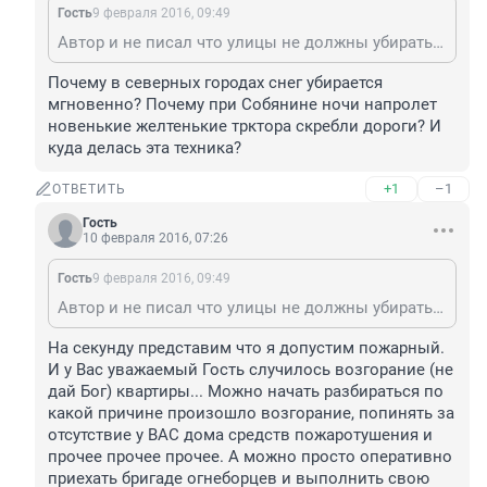
Гость
9 февраля 2016, 09:49
Автор и не писал что улицы не должны убираться. Он написал, что они не могут мгновенно убираться и по снегу нужно уметь ездить
Почему в северных городах снег убирается 
мгновенно? Почему при Собянине ночи напролет 
новенькие желтенькие трктора скребли дороги? И 
куда делась эта техника?
+1
–1
ОТВЕТИТЬ
Гость
10 февраля 2016, 07:26
Гость
9 февраля 2016, 09:49
Автор и не писал что улицы не должны убираться. Он написал, что они не могут мгновенно убираться и по снегу нужно уметь ездить
На секунду представим что я допустим пожарный. 
И у Вас уважаемый Гость случилось возгорание (не 
дай Бог) квартиры... Можно начать разбираться по 
какой причине произошло возгорание, попинять за 
отсутствие у ВАС дома средств пожаротушения и 
прочее прочее прочее. А можно просто оперативно 
приехать бригаде огнеборцев и выполнить свою 