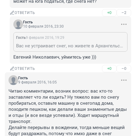
может на юга податься, где снега нет?
+0
–2
ОТВЕТИТЬ
Гость
10 февраля 2016, 23:30
Гость
9 февраля 2016, 19:29
Вас не устраивает снег, но живете в Архангельске, может на юга податься, где снега нет?
Евгений Николаевич, уймитесь уже )))
+0
–0
ОТВЕТИТЬ
Гость
9 февраля 2016, 16:05
Читаю комментарии, возник вопрос: вас кто-то 
заставляет что ли ездить? Ну тяжело вам по снегу 
пробираться, оставьте машину в снегопад дома, 
походите пешком, как делали ваши знаменитые деды 
и отцы (и все везде успевали). Ходит маршрутный 
транспорт. 

Делайте перерывы в вождении, тогда меньше вещей 
будут раздражать, потому что имхо даже в снег 