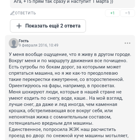
Ага, +15 прям так сразу и наступит 1 марта ))
+1
–1
ОТВЕТИТЬ
Показать ещё 2 ответа
Гость
9 февраля 2016, 10:49
У меня вообще ощущение, что я живу в другом городе. 
Вокруг меня и по маршруту движения все почищено. 
Есть сугробы по бокам дорог, за которыми может 
спрятаться машина, но я же как-то преодолеваю 
такие перекрестки ежеутренне, со второстепенной. 
Ориентируюсь на фары, например, в просветах. 

Меня шокируют люди, которые в нашей стране не 
умеют ездить по снегу, воде, каше.. На мой взгляд, 
лучше снег, да даже и лед иногда, чем каменная 
крошка, обстреливающая все вокруг себя, или 
непонятная жижа с сомнительным составом, 
потенциально вредным для машины.

Единственное, попросила ЖЭК наш расчистить 
проезд во двор: по снежной куче машины мотыляет, 