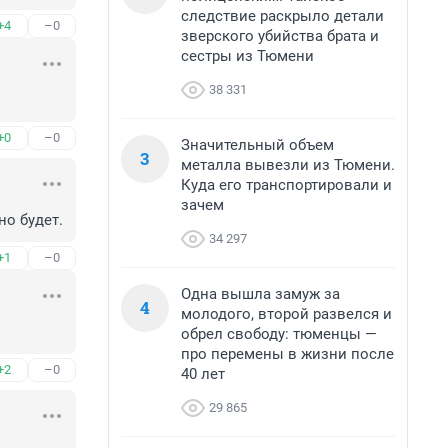
следствие раскрыло детали
+4
–0
зверского убийства брата и
сестры из Тюмени
38 331
+0
–0
Значительный объем
3
металла вывезли из Тюмени.
Куда его транспортировали и
зачем
но будет.
34 297
+1
–0
Одна вышла замуж за
4
молодого, второй развелся и
обрел свободу: тюменцы —
про перемены в жизни после
+2
–0
40 лет
29 865