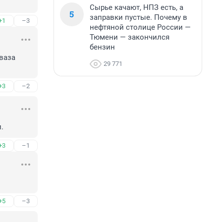
Сырье качают, НПЗ есть, а
5
заправки пустые. Почему в
+1
–3
нефтяной столице России —
Тюмени — закончился
бензин
аза 
29 771
+3
–2
.
+3
–1
+5
–3