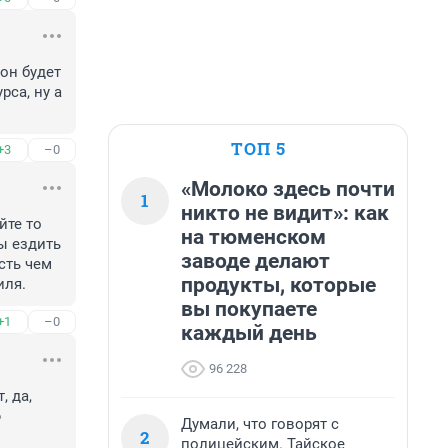
он будет 
са, ну а 
ТОП 5
+3
–0
«Молоко здесь почти
1
никто не видит»: как
те то 
на тюменском
 ездить 
заводе делают
ть чем 
продукты, которые
иля.
вы покупаете
+1
–0
каждый день
96 228
 да, 
 
Думали, что говорят с
2
полицейским. Тайское