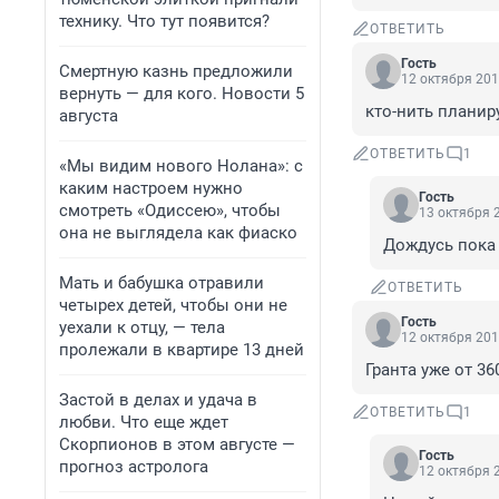
технику. Что тут появится?
ОТВЕТИТЬ
Гость
Смертную казнь предложили
12 октября 201
вернуть — для кого. Новости 5
кто-нить планиру
августа
ОТВЕТИТЬ
1
«Мы видим нового Нолана»: с
каким настроем нужно
Гость
смотреть «Одиссею», чтобы
13 октября 2
она не выглядела как фиаско
Дождусь пока 
Мать и бабушка отравили
ОТВЕТИТЬ
четырех детей, чтобы они не
Гость
уехали к отцу, — тела
12 октября 201
пролежали в квартире 13 дней
Гранта уже от 36
Застой в делах и удача в
ОТВЕТИТЬ
1
любви. Что еще ждет
Скорпионов в этом августе —
Гость
прогноз астролога
12 октября 2