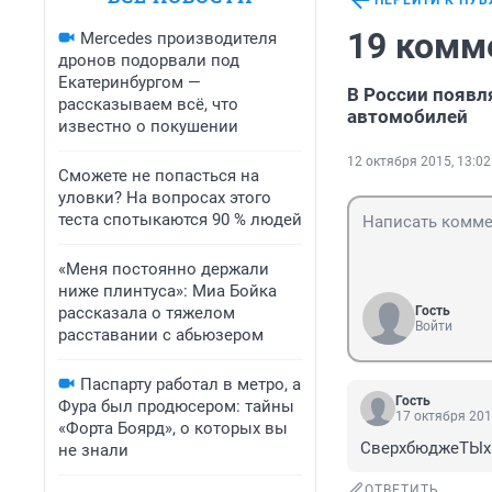
ПЕРЕЙТИ К ПУ
19 комм
Mercedes производителя
дронов подорвали под
Екатеринбургом —
В России появ
рассказываем всё, что
автомобилей
известно о покушении
12 октября 2015, 13:02
Сможете не попасться на
уловки? На вопросах этого
теста спотыкаются 90 % людей
«Меня постоянно держали
ниже плинтуса»: Миа Бойка
рассказала о тяжелом
Гость
Войти
расставании с абьюзером
Паспарту работал в метро, а
Гость
Фура был продюсером: тайны
17 октября 201
«Форта Боярд», о которых вы
СверхбюджеТЫх.
не знали
ОТВЕТИТЬ