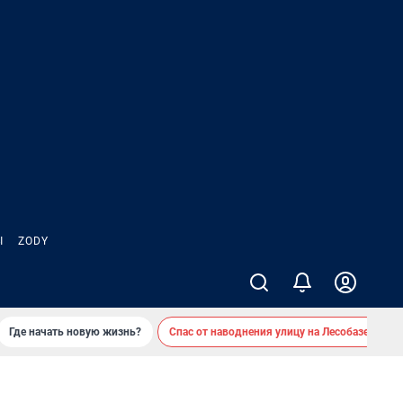
Ы
ZODY
Где начать новую жизнь?
Спас от наводнения улицу на Лесобазе
Д