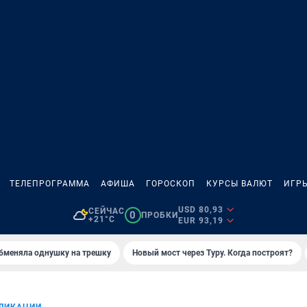
ТЕЛЕПРОГРАММА
АФИША
ГОРОСКОП
КУРСЫ ВАЛЮТ
ИГР
USD 80,93
СЕЙЧАС
0
ПРОБКИ
+21°C
EUR 93,19
бменяла однушку на трешку
Новый мост через Туру. Когда построят?