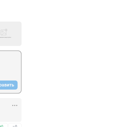
равить
+0
–0