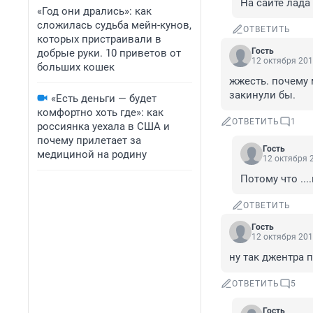
На сайте лада 
«Год они дрались»: как
сложилась судьба мейн-кунов,
ОТВЕТИТЬ
которых пристраивали в
Гость
добрые руки. 10 приветов от
12 октября 201
больших кошек
жжесть. почему 
закинули бы.
«Есть деньги — будет
комфортно хоть где»: как
ОТВЕТИТЬ
1
россиянка уехала в США и
почему прилетает за
Гость
медициной на родину
12 октября 2
Потому что ..
ОТВЕТИТЬ
Гость
12 октября 201
ну так джентра 
ОТВЕТИТЬ
5
Гость