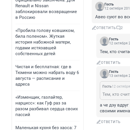
официально закончена. Для
Гость
Renault и Nissan
12 октября 201
заблокировали возвращение
Авео суют во вс
в Россию
ОТВЕТИТЬ
2
«Пробила голову ковшиком,
била поленом». Жуткая
Гость
история набожной матери,
12 октября 2
годами истязавшей
Тем, кто счит
собственных детей
ОТВЕТИТЬ
Чистая и бесплатная: где в
Гость
Тюмени можно набрать воду 6
13 октября 2
августа — расписание и
адреса
Гость
12 октября
Тем, кто счи
«Изменщик, газлайтер,
нарцисс»: как Гуф раз за
а че дэу вдру
разом разбивал сердца своих
своими имен
пассий
ОТВЕТИТЬ
Маленькая кухня без хаоса: 7