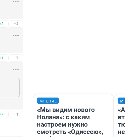
+2
–4
+1
–7
МНЕНИЕ
МНЕНИ
«Мы видим нового
«Арен
+7
–1
Нолана»: с каким
втрое
настроем нужно
тюмен
смотреть «Одиссею»,
нефор