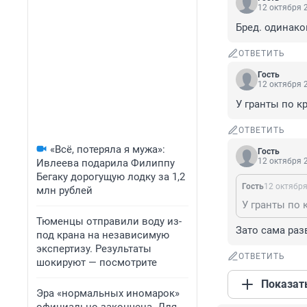
12 октября 2
Бред. одинак
ОТВЕТИТЬ
Гость
12 октября 2
У гранты по к
ОТВЕТИТЬ
«Всё, потеряла я мужа»:
Гость
12 октября 2
Ивлеева подарила Филиппу
Бегаку дорогущую лодку за 1,2
Гость
12 октября
млн рублей
У гранты по 
Тюменцы отправили воду из-
Зато сама раз
под крана на независимую
экспертизу. Результаты
ОТВЕТИТЬ
шокируют — посмотрите
Показат
Эра «нормальных иномарок»