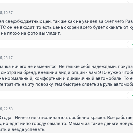
5, 10:37
ел сверхбюджетных цен, так же как не увидел за счёт чего Рав
ТС он не входит, то есть цена скорей всего будет скакать от кур
 не плохо на фото выглядит.
5, 23:17
значка ничего не изменится. Не тешьте себя надеждами, покупай
 смотря на бренд, внешний вид и опции - вам ЭТО нужно чтобы
на нормальный, комфортный и динамичный автомобиль. То ес
е тратить на эту повозку, тем быстрее сядете за руль автомоб
5, 22:53
 года . Ничего не отваливантся, особенно краска. Все работает,
, но едет иипо городу самле то. Мамам за такие деньги новую
ть и везде успевать.