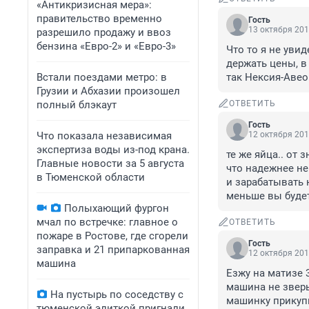
«Антикризисная мера»:
правительство временно
Гость
13 октября 201
разрешило продажу и ввоз
бензина «Евро-2» и «Евро-3»
Что то я не увид
держать цены, в 
Встали поездами метро: в
так Нексия-Авео
Грузии и Абхазии произошел
полный блэкаут
ОТВЕТИТЬ
Гость
Что показала независимая
12 октября 201
экспертиза воды из-под крана.
те же яйца.. от 
Главные новости за 5 августа
что надежнее не
в Тюменской области
и зарабатывать 
меньше вы будет
Полыхающий фургон
мчал по встречке: главное о
ОТВЕТИТЬ
пожаре в Ростове, где сгорели
Гость
заправка и 21 припаркованная
12 октября 201
машина
Езжу на матизе 3
машина не зверь
На пустырь по соседству с
машинку прикупи
тюменской элиткой пригнали