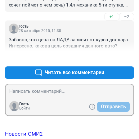
хочет поймет о чем речь) 1.4л механика 5-ти ступка, в 
комплектации "Комфорт" (т.е. не пустой, а хотя бы 
+1
–2
половину опций имеет) от 565 900р (это за наличку,в 
кредит + каско). Популярный немец в той же 
Гость
комплектации - от 594 900 р. Если даже в базе у Весты 
28 сентября 2015, 11:30
обещают кондер, в цене 40-60 т.р. она у конкурентов 
Забавно, что цена на ЛАДУ зависит от курса доллара. 

выигрывает. Далее стоимость ТО. Тут даже без 
Интересно, какова цель создания данного авто?
сравнения понятно, что в обслуживании она дешевле 
будет. Вообщем подожду первых обзоров и 
+2
–0
отзывов.И кстати, очень забавят аргументы типа 
"качество сборки у корейцев и немцев в разы лучше". 
Читать все комментарии
Граждане, весь бюджетный сегмент иномарок давно 
в России собирается, если что =)
Гость
Отправить
Войти
Новости СМИ2