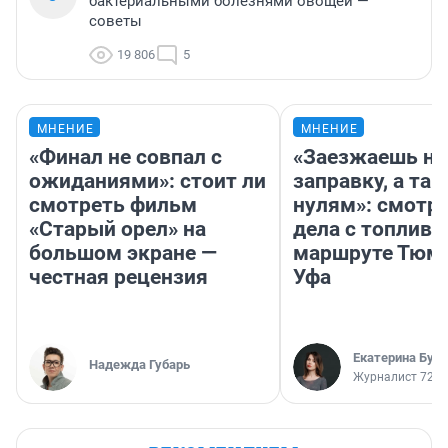
бактериальными болезнями овощей —
советы
19 806
5
МНЕНИЕ
МНЕНИЕ
«Финал не совпал с
«Заезжаешь на
ожиданиями»: стоит ли
заправку, а там
смотреть фильм
нулям»: смотри
«Старый орел» на
дела с топливо
большом экране —
маршруте Тюм
честная рецензия
Уфа
Екатерина Бур
Надежда Губарь
Журналист 72.R