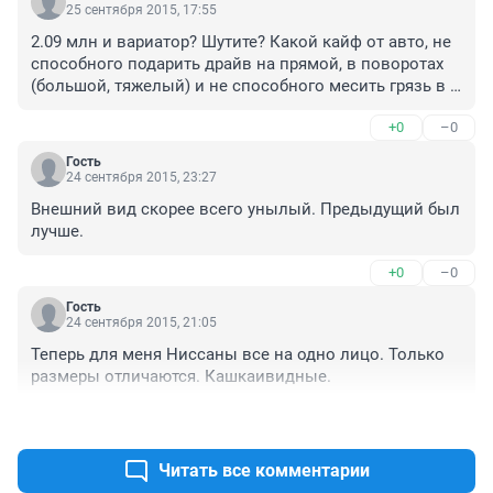
25 сентября 2015, 17:55
2.09 млн и вариатор? Шутите? Какой кайф от авто, не 
способного подарить драйв на прямой, в поворотах 
(большой, тяжелый) и не способного месить грязь в 
полной мере? На долго хватит вариатора? Кто 
+0
–0
целевая аудитория, люди у которых в детстве 
велосипеда не было?
Гость
24 сентября 2015, 23:27
Внешний вид скорее всего унылый. Предыдущий был 
лучше.
+0
–0
Гость
24 сентября 2015, 21:05
Теперь для меня Ниссаны все на одно лицо. Только 
размеры отличаются. Кашкаивидные.
+0
–0
Читать все комментарии