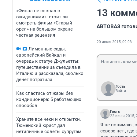
ПЕРЕЙТИ К ПУ
13 комм
«Финал не совпал с
ожиданиями»: стоит ли
смотреть фильм «Старый
АВТОВАЗ готови
орел» на большом экране —
честная рецензия
20 июля 2015, 09:08
Лимонные сады,
европейский Байкал и
очередь к статуе Джульетты:
путешественница съездила в
Италию и рассказала, сколько
денег потратила
Гость
Войти
Как спастись от жары без
кондиционера: 5 работающих
способов
Гость
22 июля 2015, 
Храните все чеки и открытки.
Я не понимаю , з
Тюменский юрист дал
севере нет , где
нетипичные советы супругам