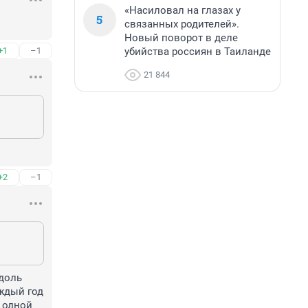
«Насиловал на глазах у
5
связанных родителей».
Новый поворот в деле
убийства россиян в Таиланде
+1
–1
21 844
+2
–1
доль 
ждый год 
 одной 