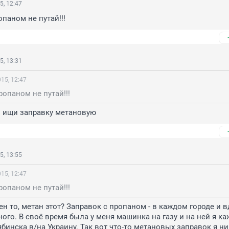
5, 12:47
опаном не путай!!!
5, 13:31
15, 12:47
ропаном не путай!!!
м ищи заправку метановую
5, 13:55
15, 12:47
ропаном не путай!!!
ен то, метан этот? Заправок с пропаном - в каждом городе и в
ного. В своё время была у меня машинка на газу и на ней я ка
ябинска в/на Украину. Так вот что-то метановых заправок я ни