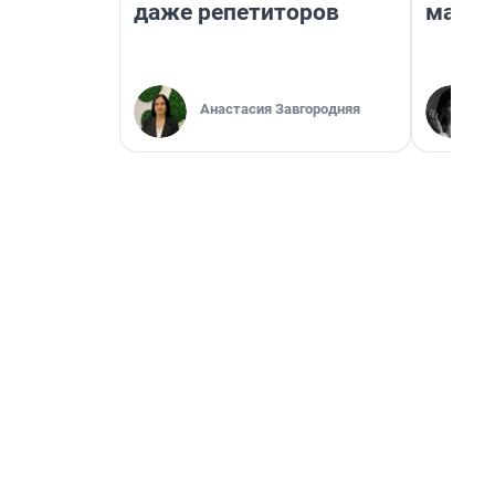
даже репетиторов
марке
Анастасия Завгородняя