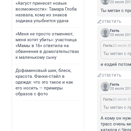
20 июля 201
«Август принесет новые
возможности»: Тамара Глоба
Ты метан с пр
назвала, кому из знаков
зодиака улыбнется удача
ОТВЕТИТЬ
Гость
«Меня не просто отменяют,
20 июля 201
меня хотят убить»: участница
«Мамы в 16» ответила на
Гость
20 июля 20
обвинения в домогательствах
Ты метан с п
к маленькому сыну
и ездий пото
Дофаминовый шик, блеск,
ОТВЕТИТЬ
красота. Фанки-стайл в
одежде: что это такое и как
Гость
его носить — примеры
20 июля 201
образов с фото
Гость
20 июля 20
Ты метан с п
А кому он нуж
трасс очень м
катался с Чел