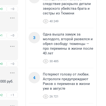
следствие раскрыло детали
зверского убийства брата и
+0
–0
сестры из Тюмени
40 249
Одна вышла замуж за
+1
–0
3
молодого, второй развелся и
обрел свободу: тюменцы —
про перемены в жизни после
40 лет
30 485
+0
–0
Потеряют голову от любви.
4
Астрологи предупреждают
00 руб. 
Раков о переменах в жизни
уже в августе
+2
–1
26 721