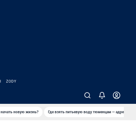
Ы
ZODY
 начать новую жизнь?
Где взять питьевую воду тюменцам — адреса