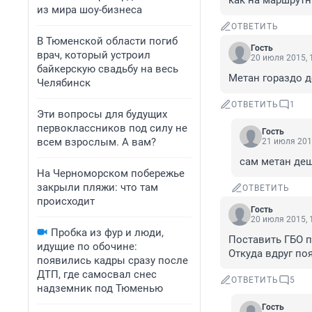
как на маршрутн
из мира шоу-бизнеса
ОТВЕТИТЬ
В Тюменской области погиб
Гость
врач, который устроил
20 июля 2015, 
байкерскую свадьбу на весь
Метан гораздо д
Челябинск
ОТВЕТИТЬ
1
Эти вопросы для будущих
первоклассников под силу не
Гость
всем взрослым. А вам?
21 июля 201
сам метан де
На Черноморском побережье
закрыли пляжи: что там
ОТВЕТИТЬ
происходит
Гость
20 июля 2015, 
Пробка из фур и люди,
Поставить ГБО п
идущие по обочине:
Откуда вдруг по
появились кадры сразу после
ДТП, где самосвал снес
ОТВЕТИТЬ
5
надземник под Тюменью
Гость