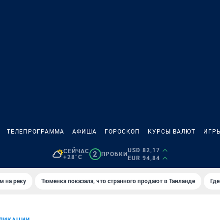
ТЕЛЕПРОГРАММА
АФИША
ГОРОСКОП
КУРСЫ ВАЛЮТ
ИГР
USD 82,17
СЕЙЧАС
2
ПРОБКИ
+28°C
EUR 94,84
м на реку
Тюменка показала, что странного продают в Таиланде
Где