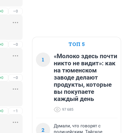
+0
–0
ТОП 5
+0
–0
«Молоко здесь почти
1
никто не видит»: как
на тюменском
заводе делают
+0
–0
продукты, которые
вы покупаете
каждый день
97 685
+0
–1
Думали, что говорят с
2
полицейским. Тайское