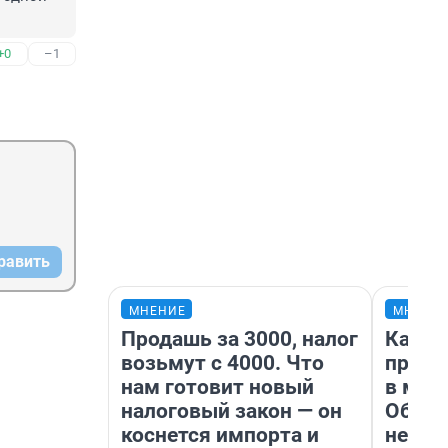
+0
–1
равить
МНЕНИЕ
МНЕНИ
Продашь за 3000, налог
Какие
возьмут с 4000. Что
проду
нам готовит новый
в маг
налоговый закон — он
Обзор
коснется импорта и
неско