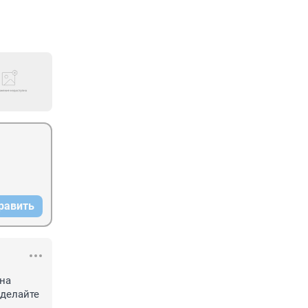
равить
на 
делайте 