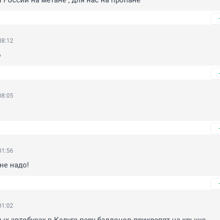
 России на метане , для нас на пропане
08:12
о
08:05
01:56
не надо!
01:02