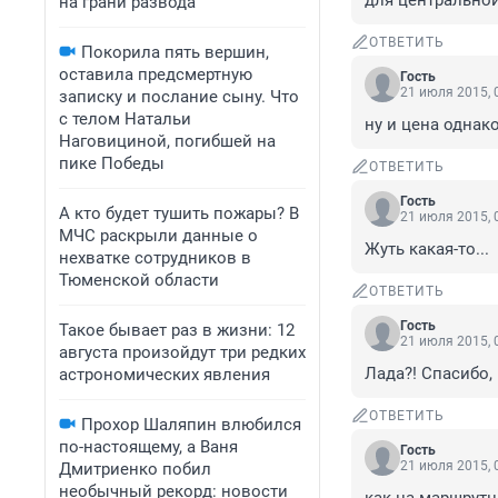
для центральной
на грани развода
ОТВЕТИТЬ
Покорила пять вершин,
оставила предсмертную
Гость
21 июля 2015, 
записку и послание сыну. Что
с телом Натальи
ну и цена однак
Наговициной, погибшей на
пике Победы
ОТВЕТИТЬ
Гость
А кто будет тушить пожары? В
21 июля 2015, 
МЧС раскрыли данные о
Жуть какая-то...
нехватке сотрудников в
Тюменской области
ОТВЕТИТЬ
Гость
Такое бывает раз в жизни: 12
21 июля 2015, 
августа произойдут три редких
Лада?! Спасибо, 
астрономических явления
ОТВЕТИТЬ
Прохор Шаляпин влюбился
по-настоящему, а Ваня
Гость
21 июля 2015, 
Дмитриенко побил
необычный рекорд: новости