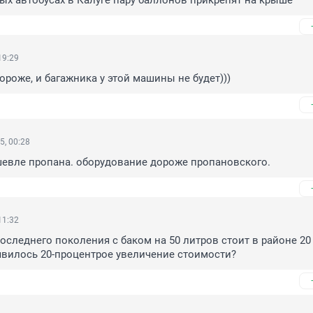
ых автобусах в Калуге пару баллонов прикрепят на крыше
19:29
ороже, и багажника у этой машины не будет)))
5, 00:28
шевле пропана. оборудование дороже пропановского.
11:32
оследнего поколения с баком на 50 литров стоит в районе 20 0
явилось 20-процентрое увеличение стоимости?