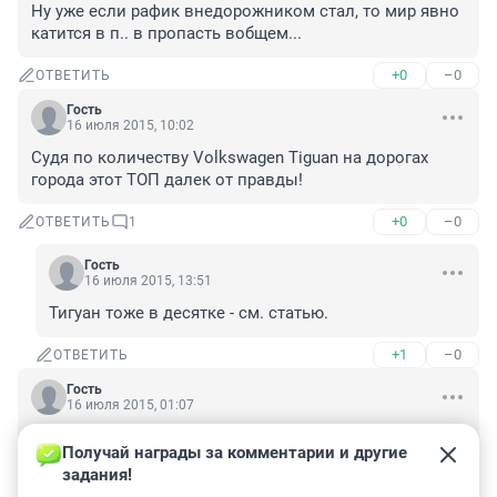
Ну уже если рафик внедорожником стал, то мир явно 
катится в п.. в пропасть вобщем...
+0
–0
ОТВЕТИТЬ
Гость
16 июля 2015, 10:02
Судя по количеству Volkswagen Tiguan на дорогах 
города этот ТОП далек от правды!
+0
–0
ОТВЕТИТЬ
1
Гость
16 июля 2015, 13:51
Тигуан тоже в десятке - см. статью.
+1
–0
ОТВЕТИТЬ
Гость
16 июля 2015, 01:07
Ладно. "Японки" вообще плохими не бывают, а уж 
Получай награды за комментарии и другие 
любую Тойоту можно новую вообще брать, почти не 
задания!
глядя. Просто объективно Хайлендер, действительно, 