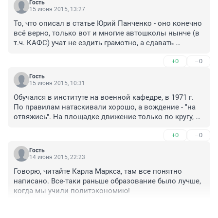
Гость
15 июня 2015, 13:27
То, что описал в статье Юрий Панченко - оно конечно 
всё верно, только вот и многие автошколы нынче (в 
т.ч. КАФС) учат не ездить грамотно, а сдавать 
экзамен - и это факт. 

+0
–0
То как сегодня ездят многие учебные машины по 
городу, является дополнительным подтверждением, 
Гость
красноречиво говорящем об уровне подготовки 
15 июня 2015, 10:31
учеников.
Обучался в институте на военной кафедре, в 1971 г. 
По правилам натаскивали хорошо, а вождение - "на 
отвяжись". На площадке движение только по кругу, 
никаких фигур. Немножко по городу. А сдавали... 
+0
–0
Вывезли нас на окраину города. Интенсивность 
движения в те годы - можете себе представить. С 
Гость
места тронулся, на 2-ю переключился. Всё: 
14 июня 2015, 22:23
"останавливайся, сдал". Доучивались 
Говорю, читайте Карла Маркса, там все понятно 
самостоятельно, благо, повторюсь, интенсивность 
написано. Все-таки раньше образование было лучше, 
движения была на порядок ниже теперешней.
когда мы учили политэкономию!
+0
–0