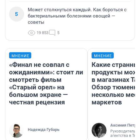
Может столкнуться каждый. Как бороться с
5
бактериальными болезнями овощей —
советы
19 853
5
МНЕНИЕ
МНЕНИЕ
«Финал не совпал с
Какие странны
ожиданиями»: стоит ли
продукты можн
смотреть фильм
в магазинах Та
«Старый орел» на
Обзор тюменки
большом экране —
несколько мес
честная рецензия
маркетов
Аксиния Петро
Надежда Губарь
Руководитель м
агентства в Тю