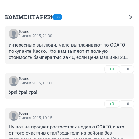
КОММЕНТАРИИ
18
Гость
9 июня 2015, 21:30
интересные вы люди, мало выплачивают по ОСАГО 
покупайте Каско. Кто вам выплотит полную 
стоимость бампера тыс за 40, если цена машины 200 
тыс?? Все умные да не там где надо. Поинтерисуйтесь 
+0
–0
как делают расчет. А фортуна РГС это отличная штука. 
Не хочешь ты в праве отказаться!!!
Гость
8 июня 2015, 11:31
Ура! Ура! Ура!
+0
–0
Гость
7 июня 2015, 19:15
Ну вот не продает росгосстрах неделю ОСАГО, и кто 
от того счастлив стал?родители из района без 