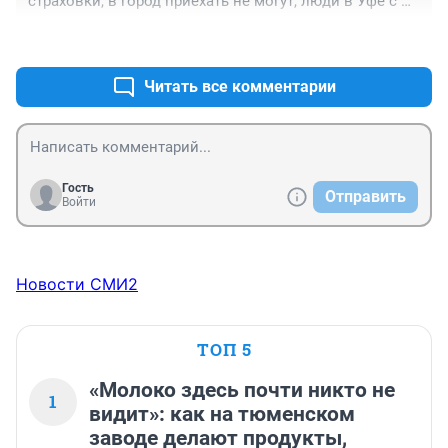
страховки, в город приехать не могут, люди в Уфе с 
трудом полисы покупают, без допов никто не 
+0
–0
продает... Че то страховые продавать ОСАГО не 
бросились, пока Ргс не может...
Читать все комментарии
Гость
Отправить
Войти
Новости СМИ2
ТОП 5
«Молоко здесь почти никто не
1
видит»: как на тюменском
заводе делают продукты,