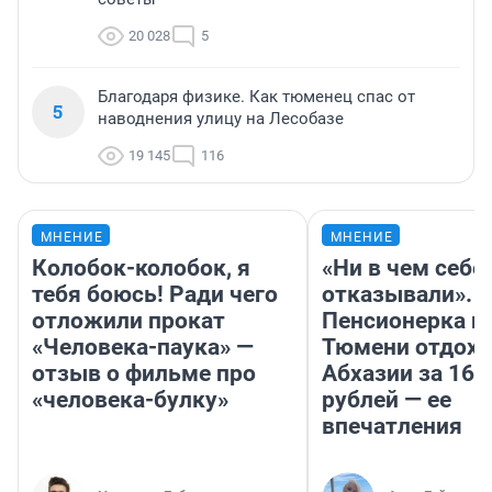
20 028
5
Благодаря физике. Как тюменец спас от
5
наводнения улицу на Лесобазе
19 145
116
МНЕНИЕ
МНЕНИЕ
Колобок-колобок, я
«Ни в чем себе
тебя боюсь! Ради чего
отказывали».
отложили прокат
Пенсионерка и
«Человека-паука» —
Тюмени отдохн
отзыв о фильме про
Абхазии за 160
«человека-булку»
рублей — ее
впечатления