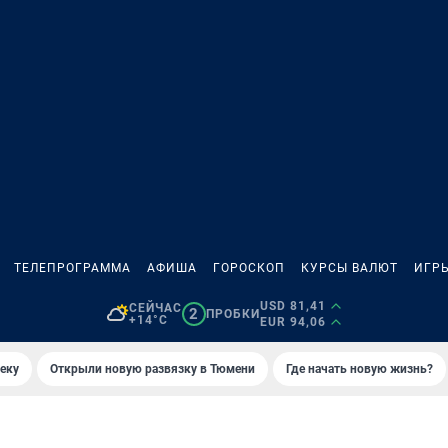
ТЕЛЕПРОГРАММА
АФИША
ГОРОСКОП
КУРСЫ ВАЛЮТ
ИГР
USD 81,41
СЕЙЧАС
2
ПРОБКИ
+14°C
EUR 94,06
еку
Открыли новую развязку в Тюмени
Где начать новую жизнь?