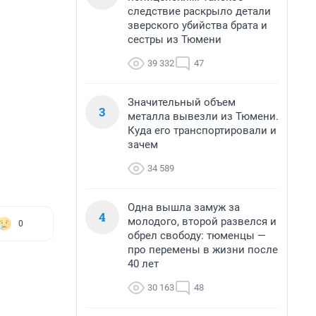
следствие раскрыло детали
зверского убийства брата и
сестры из Тюмени
39 332
47
Значительный объем
3
металла вывезли из Тюмени.
Куда его транспортировали и
зачем
34 589
Одна вышла замуж за
4
молодого, второй развелся и
0
обрел свободу: тюменцы —
про перемены в жизни после
40 лет
30 163
48