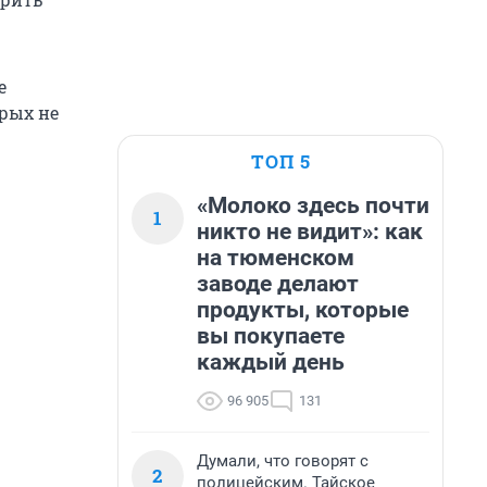
е
рых не
ТОП 5
«Молоко здесь почти
1
никто не видит»: как
на тюменском
заводе делают
продукты, которые
вы покупаете
каждый день
96 905
131
Думали, что говорят с
2
полицейским. Тайское