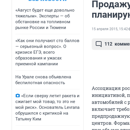
Продажу
«Август будет еще довольно
планиру
тяжелым». Эксперты — об
обстановке на топливном
рынке России и Тюмени
15 апреля 2015, 15:42
«Как они получают сто баллов
112
комме
— серьезный вопрос». О
кризисе ЕГЭ, всего
образования и ужасах
приемной кампании
На Урале снова объявлена
беспилотная опасность
Ассоциация рос
инициативой, 
«Если сверху летит ракета и
сжигает мой товар, то это не
автомобилей с р
мой риск». Основатель Levrana
включает требо
обрушился с критикой на
предпродажную 
Татьяну Ким
центров. Форма
при объеме вто