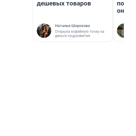
дешевых товаров
поеха
они т
Наталья Шорохова
Открыла кофейную точку на
деньги соцразвития