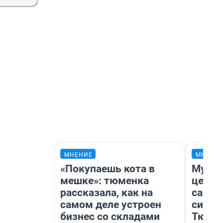
МНЕНИЕ
МНЕНИ
«Покупаешь кота в
Музей
мешке»: тюменка
церко
рассказала, как на
самоц
самом деле устроен
симво
бизнес со складами
Тюмен