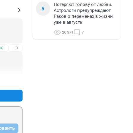
Потеряют голову от любви.
5
Астрологи предупреждают
Раков о переменах в жизни
уже в августе
26 371
7
+0
–0
+0
–0
равить