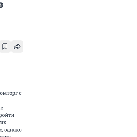
в
омторг с
ие
пройти
ких
, однако
зрить