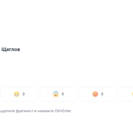
 Щеглов
0
0
0
ыделите фрагмент и нажмите Ctrl+Enter