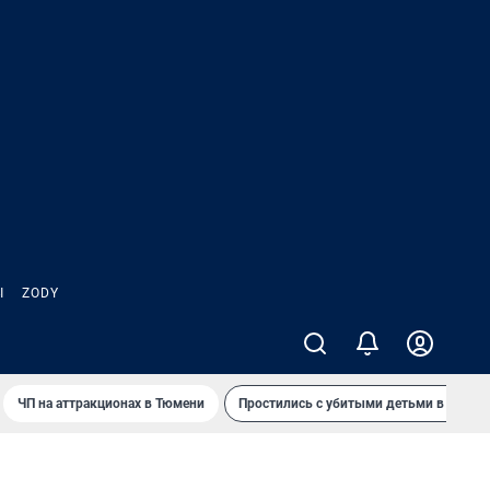
Ы
ZODY
ЧП на аттракционах в Тюмени
Простились с убитыми детьми в Таила