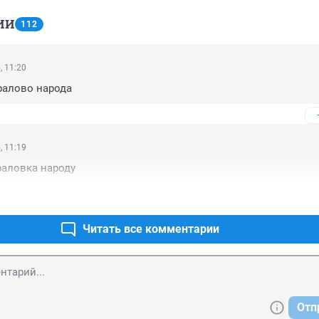
ИИ
112
, 11:20
ралово народа
, 11:19
раловка народу
Читать все комментарии
Отп