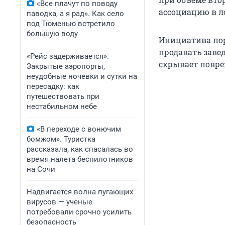
«Все плачут по поводу
ассоциацию в л
паводка, а я рад». Как село
под Тюменью встретило
большую воду
Инициатива пор
продавать заве
«Рейс задерживается».
скрывает повре
Закрытые аэропорты,
неудобные ночевки и сутки на
пересадку: как
путешествовать при
нестабильном небе
«В переходе с вонючим
бомжом». Туристка
рассказала, как спасалась во
время налета беспилотников
на Сочи
Надвигается волна пугающих
вирусов — ученые
потребовали срочно усилить
безопасность