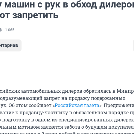
 машин с рук в обход дилеро
ют запретить
1 065
нтариев
сийских автомобильных дилеров обратилась в Минпр
подразумевающей запрет на продажу подержанных
ук. Об этом сообщает «
Российская газета
». Предложен
вание к продавцу-частнику в обязательном порядке 
подготовку в одном из специализированных дилерс
льным мотивом является забота о будущем покупателе
ричного рынка в 3 трлн рублей в год несложно заподо