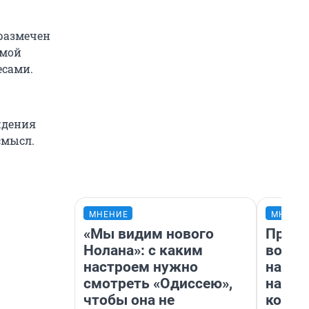
 размечен
амой
есами.
ждения
смысл.
МНЕНИЕ
МНЕНИ
«Мы видим нового
Прода
Нолана»: с каким
возьм
настроем нужно
нам г
смотреть «Одиссею»,
налог
чтобы она не
косне