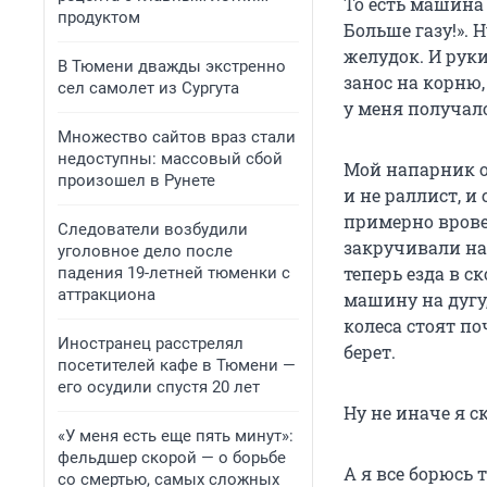
То есть машина 
продуктом
Больше газу!». 
желудок. И рук
В Тюмени дважды экстренно
занос на корню,
сел самолет из Сургута
у меня получало
Множество сайтов враз стали
недоступны: массовый сбой
Мой напарник ос
произошел в Рунете
и не раллист, 
примерно врове
Следователи возбудили
закручивали на
уголовное дело после
теперь езда в 
падения 19-летней тюменки с
аттракциона
машину на дугу, 
колеса стоят п
Иностранец расстрелял
берет.
посетителей кафе в Тюмени —
его осудили спустя 20 лет
Ну не иначе я с
«У меня есть еще пять минут»:
фельдшер скорой — о борьбе
А я все борюсь 
со смертью, самых сложных