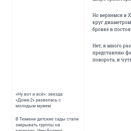
Но вернемся в 
круг диаметром
бровке в посто
Нет, я много ра
представляю фи
поворота, и чут
«Ну вот и всё»: звезда
«Дома-2» развелась с
молодым мужем
В Тюмени детские сады стали
закрывать группы на
карантин. Чем болеют