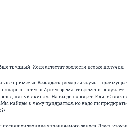
обще трудный. Хотя аттестат зрелости все же получил.
ивые с примесью безнадеги ремарки звучат преимущес
а напарник и тезка Артем время от времени получает
орошо, пятый экипаж. На входе пошире». Или: «Отличн
«Мы найдем к чему придраться, но надо ли придиратьс
о?»
л посвящен технике управляемого заноса. Здесь уточн