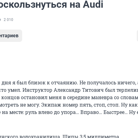
оскользнуться на Audi
2 010
нтариев
 дня я был близок к отчаянию. Не получалось ничего, 
 что умел. Инструктор Александр Титович был терпели
е концов остановил меня в середине маневра со словами
мотреть не могу. Экипаж номер пять, стоп, стоп. Ну ка
 на месте: руль влево до упора… Вправо… Быстрее… Ну
инского водохранилища. Шипы 3,5 миллиметра.