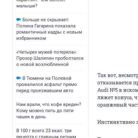
малыши?
Больше не скрывает:
Полина Гагарина показала
романтичные кадры с новым
избранником
«Четырех мужей потеряла»:
Прохор Шаляпин проболтался
о новой возлюбленной
Так вот, несмо
В Тюмени на Полевой
отказывается п
провалился асфальт прямо
Audi №5 в иском
перед проезжавшим авто
лижет конуса, ч
оранжевый часто
Нам врали, что кофе вреден?
Кому можно пить до пяти
чашек в день
Инстинктивно з
В 100 г всего 23 ккал: три
рецепта с главным летним