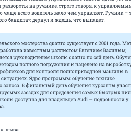
 развороты на ручнике, строго говоря, к управляемы
бо чаще всего водитель мало чем управляет. Ручник – 
го бандита»: дернул и ждешь, что выпадет.
льского мастерства quattro существует с 2001 года. Ме
зработана известным раллистом Евгением Васиным,
ется руководителем школы quattro по сей день. Обуч
методом полного погружения и нацелено на выработк
рефлексов для контроля полноприводной машины в
 ситуациях. Ядро программы: обучение технике
о заноса. В финальный день обучения курсанты учас
ируемых заездах для определения самых быстрых пил
колы доступна для владельцев Audi — подробности у
а.
я, шире!