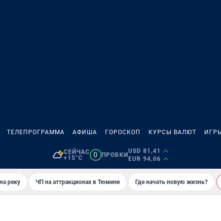
ТЕЛЕПРОГРАММА
АФИША
ГОРОСКОП
КУРСЫ ВАЛЮТ
ИГР
USD 81,41
СЕЙЧАС
0
ПРОБКИ
+15°C
EUR 94,06
на реку
ЧП на аттракционах в Тюмени
Где начать новую жизнь?