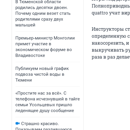
В Тюменской области
Полноприводные 
родились десятки двоен.
quattro учат вир
Почему одним везет стать
родителями сразу двух
малышей
Инструкторы ст
определенную св
Премьер‑министр Монголии
накосорезить, и
примет участие в
выкручивать рул
экономическом форуме во
Владивостоке
раза в раз дела
Публикуем новый график
подвоза чистой воды в
Тюмени
«Простите нас за всё». С
телефона исчезнувшей в тайге
семьи Усольцевых пришло
леденящее душу сообщение
Страшно красиво.
Показываем разлившуюся