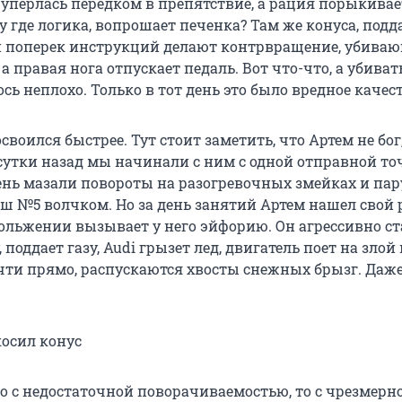
уперлась передком в препятствие, а рация порыкивает:
Ну где логика, вопрошает печенка? Там же конуса, под
и поперек инструкций делают контрвращение, убива
 а правая нога отпускает педаль. Вот что-что, а убива
сь неплохо. Только в тот день это было вредное качест
воился быстрее. Тут стоит заметить, что Артем не бог,
и сутки назад мы начинали с ним с одной отправной т
нь мазали повороты на разогревочных змейках и пар
ш №5 волчком. Но за день занятий Артем нашел свой 
скольжении вызывает у него эйфорию. Он агрессивно с
поддает газу, Audi грызет лед, двигатель поет на злой 
очти прямо, распускаются хвосты снежных брызг. Даже
косил конус
то с недостаточной поворачиваемостью, то с чрезмерн