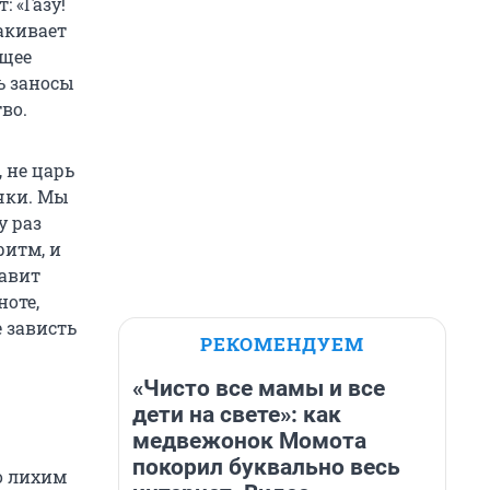
 «Газу!
дакивает
ющее
ть заносы
во.
 не царь
очки. Мы
у раз
ритм, и
тавит
ноте,
 зависть
РЕКОМЕНДУЕМ
«Чисто все мамы и все
дети на свете»: как
медвежонок Момота
покорил буквально весь
о лихим