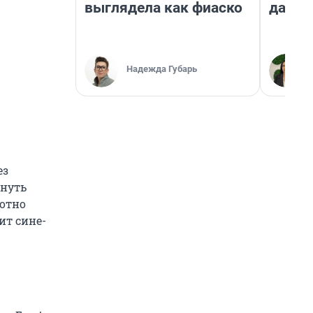
выглядела как фиаско
даже 
Надежда Губарь
ез
хнуть
лотно
ит сине-