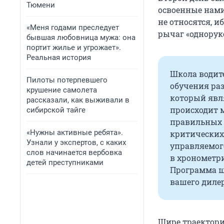
Тюмени
освоенные нами
не относятся, и
«Меня годами преследует
рычаг «одноруко
бывшая любовница мужа: она
портит жилье и угрожает».
Реальная история
Школа водите
Пилоты потерпевшего
обучения ра
крушение самолета
который явля
рассказали, как выживали в
происходит 
сибирской тайге
правильных 
«Нужны активные ребята».
критических
Узнали у экспертов, с каких
управляемог
слов начинается вербовка
в хронометр
детей преступниками
Программа ш
вашего дилер
Шире траектори