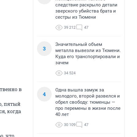
следствие раскрыло детали
зверского убийства брата и
сестры из Тюмени
39 212
47
Значительный объем
3
металла вывезли из Тюмени.
Куда его транспортировали и
зачем
34 524
твенно в
Одна вышла замуж за
4
молодого, второй развелся и
обрел свободу: тюменцы —
о, пятый
про перемены в жизни после
я, когда
40 лет
30 109
47
ю, что