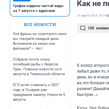
Как не п
График подвоза чистой воды
на 7 августа с адресами
31 марта 2015, 14:14
ВСЕ НОВОСТИ
100
комме
Эти фразы из советского кино
вы говорите каждый день.
Вспомните из каких они
фильмов? — тест
Собрали почти тонну
погибшей рыбы с берегов
К концу второго
Туры. Главные новости за 6
забыл даже то,
августа в Тюменской области
день, но в конц
на это больше с
ЕГЭ хотят отменить к 2027
рулите? Давайте
году: в Госдуме уже
быстрее...»
придумали замену. Новости 6
августа
Югра. Лед Добр