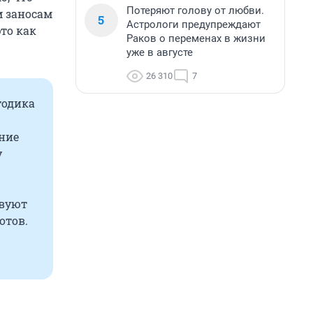
Потеряют голову от любви.
м заносам
5
Астрологи предупреждают
это как
Раков о переменах в жизни
уже в августе
26 310
7
тодика
ение
у
твуют
отов.