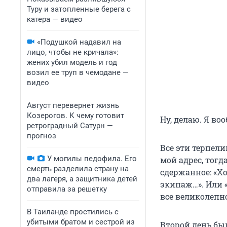
Туру и затопленные берега с
катера — видео
«Подушкой надавил на
лицо, чтобы не кричала»:
жених убил модель и год
возил ее труп в чемодане —
видео
Август перевернет жизнь
Козерогов. К чему готовит
Ну, делаю. Я во
ретроградный Сатурн —
прогноз
Все эти терпел
У могилы педофила. Его
мой адрес, тогд
смерть разделила страну на
сдержанное: «Х
два лагеря, а защитника детей
экипаж…». Или 
отправила за решетку
все великолепн
В Таиланде простились с
убитыми братом и сестрой из
Второй день бы