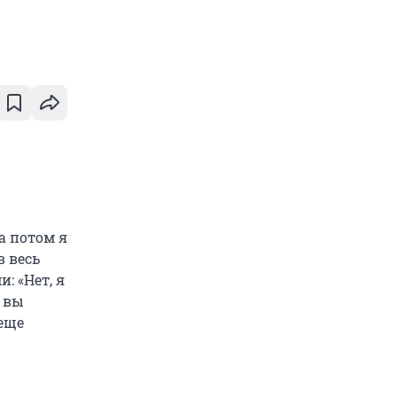
а потом я
в весь
: «Нет, я
к вы
 еще