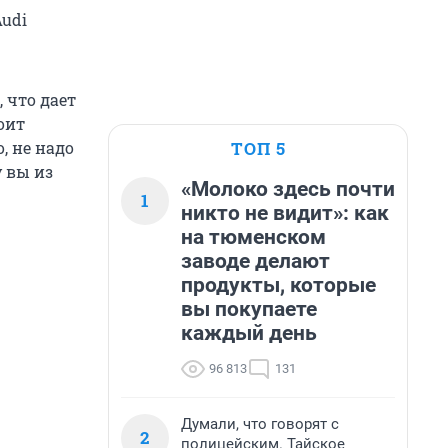
Audi
 что дает
оит
ТОП 5
, не надо
у вы из
«Молоко здесь почти
1
никто не видит»: как
на тюменском
заводе делают
продукты, которые
вы покупаете
каждый день
96 813
131
Думали, что говорят с
2
полицейским. Тайское