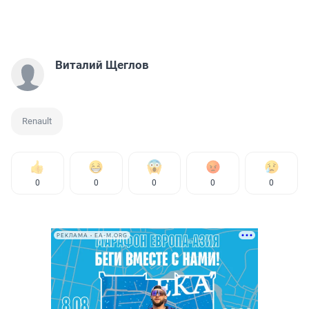
Виталий Щеглов
Renault
0
0
0
0
0
РЕКЛАМА • EA-M.ORG