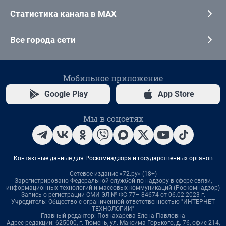
Статистика канала в MAX
Все города сети
Мобильное приложение
Google Play
App Store
Мы в соцсетях
Контактные данные для Роскомнадзора и государственных органов
Сетевое издание «72.ру» (18+)
Зарегистрировано Федеральной службой по надзору в сфере связи,
информационных технологий и массовых коммуникаций (Роскомнадзор)
Запись о регистрации СМИ ЭЛ № ФС 77– 84674 от 06.02.2023 г.
Учредитель: Общество с ограниченной ответственностью "ИНТЕРНЕТ
ТЕХНОЛОГИИ"
Главный редактор: Познахарева Елена Павловна
Адрес редакции: 625000, г. Тюмень, ул. Максима Горького, д. 76, офис 214,