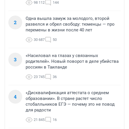
98 112
144
Одна вышла замуж за молодого, второй
2
развелся и обрел свободу: тюменцы — про
перемены в жизни после 40 лет
30 687
50
«Насиловал на глазах у связанных
3
родителей». Новый поворот в деле убийства
россиян в Таиланде
23 745
36
«Дисквалификация аттестата о среднем
4
образовании». В стране растет число
стобалльников ЕГЭ — почему это не повод
для радости
21 845
16