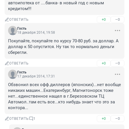
автоипотека от ....банка- в новый год с новым 
кредитом!!!
+0
–0
ОТВЕТИТЬ
Гость
18 декабря 2014, 19:58
Покупайте, покупайте по курсу 70-80 руб. за доллар. А 
доллар к 50 опустится. Ну так то нормально деньги 
сберегли.
+0
–0
ОТВЕТИТЬ
Гость
17 декабря 2014, 17:31
Обзвонил всех офф.диллеров (японских)...нет вообще 
никаких машин...Екатеринбург, Магнитонорск тоже 
нет...единственное нащел в г.Березовском ТЦ 
Автомол..там есть все...кто нибудь знает что это за 
контора...
+0
–0
ОТВЕТИТЬ
1