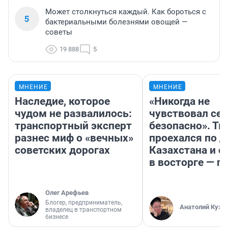
Может столкнуться каждый. Как бороться с
5
бактериальными болезнями овощей —
советы
19 888
5
МНЕНИЕ
МНЕНИЕ
Наследие, которое
«Никогда не
чудом не развалилось:
чувствовал себ
транспортный эксперт
безопасно». Т
разнес миф о «вечных»
проехался по 
советских дорогах
Казахстана и о
в восторге — п
Олег Арефьев
Блогер, предприниматель,
Анатолий Кузн
владелец в транспортном
бизнесе