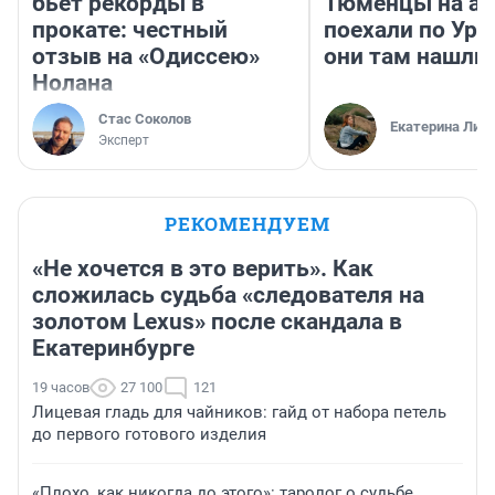
бьет рекорды в
Тюменцы на ав
прокате: честный
поехали по Ура
отзыв на «Одиссею»
они там нашли
Нолана
Стас Соколов
Екатерина Лит
Эксперт
РЕКОМЕНДУЕМ
«Не хочется в это верить». Как
сложилась судьба «следователя на
золотом Lexus» после скандала в
Екатеринбурге
19 часов
27 100
121
Лицевая гладь для чайников: гайд от набора петель
до первого готового изделия
«Плохо, как никогда до этого»: таролог о судьбе