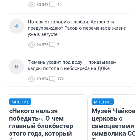
30 343
49
Потеряют голову от любви. Астрологи
4
предупреждают Раков о переменах в жизни
уже в августе
26 575
7
Тюмень уходит под воду — показываем
5
кадры потопа с небоскреба на ДОКе
23 874
172
МНЕНИЕ
МНЕНИЕ
«Никого нельзя
Музей Чайковс
победить». О чем
церковь с
главный блокбастер
самоцветами и
этого года, который
символика ССС