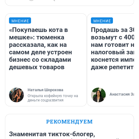
МНЕНИЕ
МНЕНИЕ
«Покупаешь кота в
Продашь за 300
мешке»: тюменка
возьмут с 4000
рассказала, как на
нам готовит н
самом деле устроен
налоговый зако
бизнес со складами
коснется импор
дешевых товаров
даже репетито
Наталья Шорохова
Анастасия Зав
Открыла кофейную точку на
деньги соцразвития
РЕКОМЕНДУЕМ
Знаменитая тикток-блогер,