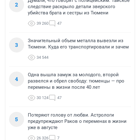
Думали, что говорят с полицейским. Тайское
2
следствие раскрыло детали зверского
убийства брата и сестры из Тюмени
39 260
47
Значительный объем металла вывезли из
3
Тюмени. Куда его транспортировали и зачем
34 544
Одна вышла замуж за молодого, второй
4
развелся и обрел свободу: тюменцы — про
перемены в жизни после 40 лет
30 124
47
Потеряют голову от любви. Астрологи
5
предупреждают Раков о переменах в жизни
уже в августе
26 326
7