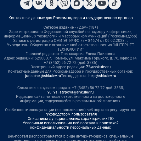
Контактные данные для Роскомнадзора и государственных органов
Сетевое издание «72.ру» (18+)
Зарегистрировано Федеральной службой по надзору в сфере связи,
информационных технологий и массовых коммуникаций (Роскомнадзор)
Запись о регистрации СМИ ЭЛ № ФС 77– 84674 от 06.02.2023 г.
Учредитель: Общество с ограниченной ответственностью "ИНТЕРНЕТ
ТЕХНОЛОГИИ"
Главный редактор: Познахарева Елена Павловна
Адрес редакции: 625000, г. Тюмень, ул. Максима Горького, д. 76, офис 214,
+7 (3452) 56-72-72 (доб. 3736)
Электронный адрес редакции:
72@shkulev.ru
Контактные данные для Роскомнадзора и государственных органов:
juristchel@shkulev.ru
Техподдержка:
help@shkulev.ru
Связаться с отделом продаж: +7 (3452) 56-72-72 доб. 3335,
yuliya.latypova@shkulev.ru
Редакция сайта не несет ответственности за достоверность
информации, содержащейся в рекламных объявлениях.
Особенности эксплуатации (использования) веб-портала регулируются:
Руководством пользователя
Описанием функциональных характеристик ПО
Условиями использования веб-портала и политикой
конфиденциальности персональных данных
Веб-портал распространяется в виде интернет-сервиса, специальные
действия по установке на стороне пользователя не требуются