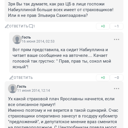
Зря Вы так думаете, как раз ЦБ в лице госпожи 
Набиуллиной больше всех имеет от страховщиков! 
Или я не прав Эльвира Сахипзадовна?
+0
–1
ОТВЕТИТЬ
1
Гость
16 июня 2014, 02:53
Вот прям представила, ка сидит Набиуллина и 
читает ваше сообщение на авточеле.... Качает 
головой так грустно: " Прав, прав ты, сокол мой 
ясный"!
+0
–0
ОТВЕТИТЬ
Гость
11 июня 2014, 12:14
Ух какой страховой плач Ярославны начнется, если 
все описанное примут! 

Именно поэтому и не верится в такой сценарий. Счас 
страховщики оперативно занесут в госдуру кубометр 
"предложений", и депутатское мнение враз сменится 
на противоположное. С Центробанком правда могут 