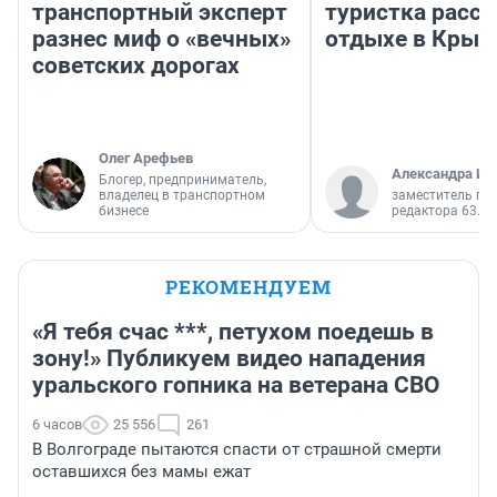
транспортный эксперт
туристка расск
разнес миф о «вечных»
отдыхе в Крым
советских дорогах
Олег Арефьев
Александра Ис
Блогер, предприниматель,
владелец в транспортном
заместитель гл
бизнесе
редактора 63.RU
РЕКОМЕНДУЕМ
«Я тебя счас ***, петухом поедешь в
зону!» Публикуем видео нападения
уральского гопника на ветерана СВО
6 часов
25 556
261
В Волгограде пытаются спасти от страшной смерти
оставшихся без мамы ежат