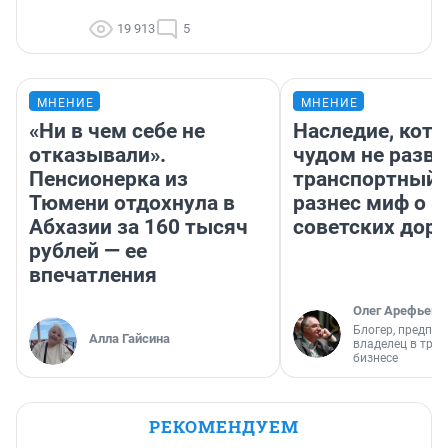
19 913
5
МНЕНИЕ
МНЕНИЕ
«Ни в чем себе не
Наследие, кото
отказывали».
чудом не разва
Пенсионерка из
транспортный 
Тюмени отдохнула в
разнес миф о 
Абхазии за 160 тысяч
советских доро
рублей — ее
впечатления
Олег Арефьев
Блогер, предпри
Алла Гайсина
владелец в тра
бизнесе
РЕКОМЕНДУЕМ