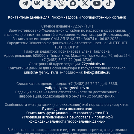
Контактные данные для Роскомнадзора и государственных органов
Сетевое издание «72.ру» (18+)
Зарегистрировано Федеральной службой по надзору в сфере связи,
информационных технологий и массовых коммуникаций (Роскомнадзор)
Запись о регистрации СМИ ЭЛ № ФС 77– 84674 от 06.02.2023 г.
Учредитель: Общество с ограниченной ответственностью "ИНТЕРНЕТ
ТЕХНОЛОГИИ"
Главный редактор: Познахарева Елена Павловна
Адрес редакции: 625000, г. Тюмень, ул. Максима Горького, д. 76, офис 214,
+7 (3452) 56-72-72 (доб. 3736)
Электронный адрес редакции:
72@shkulev.ru
Контактные данные для Роскомнадзора и государственных органов:
juristchel@shkulev.ru
Техподдержка:
help@shkulev.ru
Связаться с отделом продаж: +7 (3452) 56-72-72 доб. 3335,
yuliya.latypova@shkulev.ru
Редакция сайта не несет ответственности за достоверность
информации, содержащейся в рекламных объявлениях.
Особенности эксплуатации (использования) веб-портала регулируются:
Руководством пользователя
Описанием функциональных характеристик ПО
Условиями использования веб-портала и политикой
конфиденциальности персональных данных
Веб-портал распространяется в виде интернет-сервиса, специальные