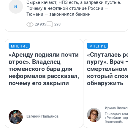
Сырье качают, НПЗ есть, а заправки пустые.
5
Почему в нефтяной столице России —
Тюмени — закончился бензин
29 935
298
МНЕНИЕ
МНЕНИЕ
«Аренду подняли почти
«Спуталась реч
втрое». Владелец
пургу». Врач — 
тюменского бара для
смертельном д
неформалов рассказал,
который слож
почему его закрыли
обнаружить
Ирина Волкова
Главврач клини
Евгений Пальянов
«Реабилитация 
Волковой»