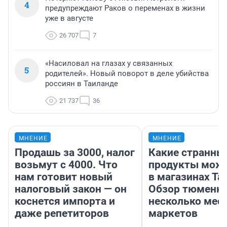
4
предупреждают Раков о переменах в жизни
уже в августе
26 707
7
«Насиловал на глазах у связанных
5
родителей». Новый поворот в деле убийства
россиян в Таиланде
21 737
36
МНЕНИЕ
МНЕНИЕ
Продашь за 3000, налог
Какие странны
возьмут с 4000. Что
продукты можн
нам готовит новый
в магазинах Та
налоговый закон — он
Обзор тюменки
коснется импорта и
несколько мес
даже репетиторов
маркетов