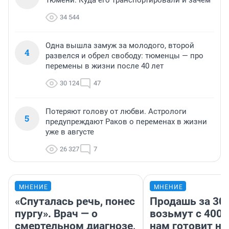
Тюмени. Куда его транспортировали и зачем
34 544
Одна вышла замуж за молодого, второй
4
развелся и обрел свободу: тюменцы — про
перемены в жизни после 40 лет
30 124
47
Потеряют голову от любви. Астрологи
5
предупреждают Раков о переменах в жизни
уже в августе
26 327
7
МНЕНИЕ
МНЕНИЕ
«Спуталась речь, понес
Продашь за 300
пургу». Врач — о
возьмут с 4000
смертельном диагнозе,
нам готовит н