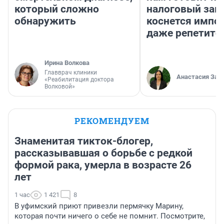
который сложно
налоговый зако
обнаружить
коснется импор
даже репетито
Ирина Волкова
Главврач клиники
Анастасия Зав
«Реабилитация доктора
Волковой»
РЕКОМЕНДУЕМ
Знаменитая тикток-блогер,
рассказывавшая о борьбе с редкой
формой рака, умерла в возрасте 26
лет
1 час
1 421
8
В уфимский приют привезли пермячку Марину,
которая почти ничего о себе не помнит. Посмотрите,