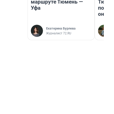
маршруте Тюмень —
Тюмен
Уфа
поеха
они т
Екатерина Бурлева
Журналист 72.RU