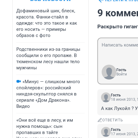
ПЕРЕЙТИ К ПУ
9 комме
Дофаминовый шик, блеск,
красота. Фанки-стайл в
одежде: что это такое и как
Раскрыто гиган
его носить — примеры
образов с фото
Родственники из-за границы
сообщили о его пропаже. В
тюменском лесу нашли тело
мужчины
Гость
Войти
«Минус — слишком много
спойлеров»: российский
ниндзя-скульптор снялся в
Гость
сериале «Дом Дракона».
18 июня 2013, 
Видео
А как Лукойл ? У
«Они всё еще в лесу, и им
ОТВЕТИТЬ
нужна помощь»: сын
Гость
пропавших в тайге
17 июня 2013, 