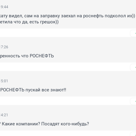
19:44
ату видел, сам на заправку заехал на роснефть подколол их)) 
тила что да, есть грешок))
17:26
веренность что РОСНЕФТЬ
15:01
 РОСНЕФТЬ пускай все знают!!
14:21
 Какие компании? Посадят кого-нибудь?