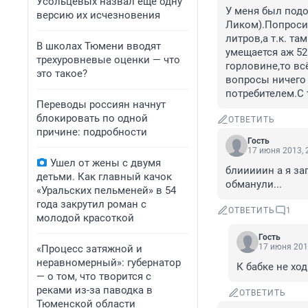
Усольцевых назвал еще одну
У меня был подо
версию их исчезновения
Ликом).Попросил 
литров,а т.к. та
В школах Тюмени вводят
умещается аж 52
трехуровневые оценки — что
горловине,то вс
это такое?
вопросы ничего 
потребителем.С 
Переводы россиян начнут
блокировать по одной
ОТВЕТИТЬ
причине: подробности
Гость
17 июня 2013, 
Ушел от жены с двумя
блииииин а я за
детьми. Как главный качок
обманули...
«Уральских пельменей» в 54
года закрутил роман с
ОТВЕТИТЬ
1
молодой красоткой
Гость
17 июня 201
«Процесс затяжной и
неравномерный»: губернатор
К бабке не ход
— о том, что творится с
реками из-за паводка в
ОТВЕТИТЬ
Тюменской области