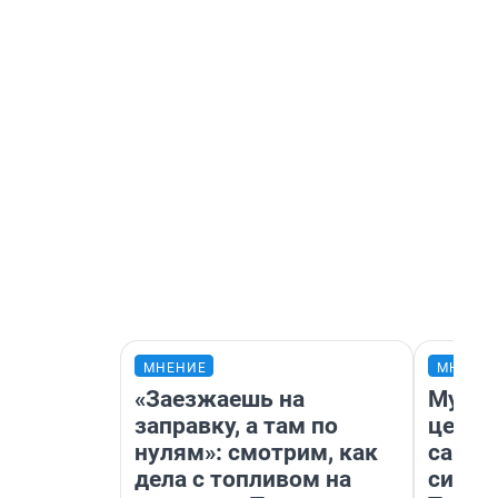
МНЕНИЕ
МНЕНИ
«Заезжаешь на
Музей
заправку, а там по
церко
нулям»: смотрим, как
самоц
дела с топливом на
симво