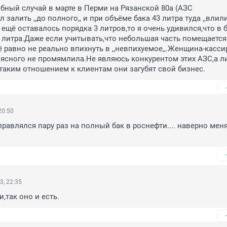
бный случай в марте в Перми на Рязанской 80а (АЗС 
залить ,,до полного,, и при объёме бака 43 литра туда ,,влили,
м ещё оставалось порядка 3 литров,то я очень удивился,что в б
 литра.Даже если учитывать,что небольшая часть помещается 
ё равно не реально впихнуть в ,,невпихуемое,,.Женщина-кассир
ясного не промямлила.Не являюсь конкурентом этих АЗС,а л
таким отношением к клиентам они загубят свой бизнес.
20:50
правлялся пару раз на полный бак в роснефти.... наверно меня
3, 22:35
и,так оно и есть.