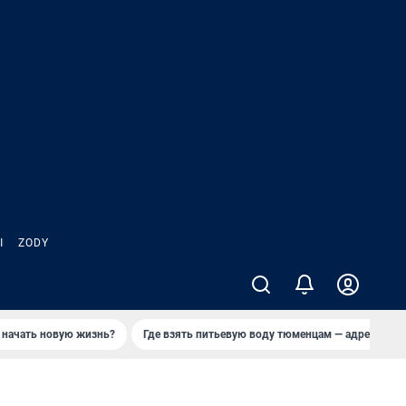
Ы
ZODY
 начать новую жизнь?
Где взять питьевую воду тюменцам — адреса