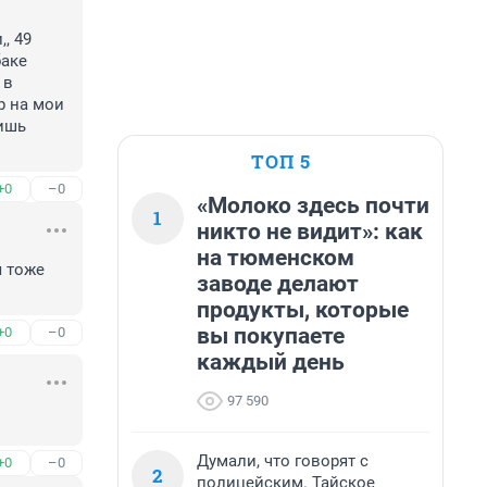
, 49 
аке 
в 
 на мои 
ишь 
ТОП 5
+0
–0
«Молоко здесь почти
1
никто не видит»: как
на тюменском
 тоже 
заводе делают
продукты, которые
вы покупаете
+0
–0
каждый день
97 590
Думали, что говорят с
+0
–0
2
полицейским. Тайское