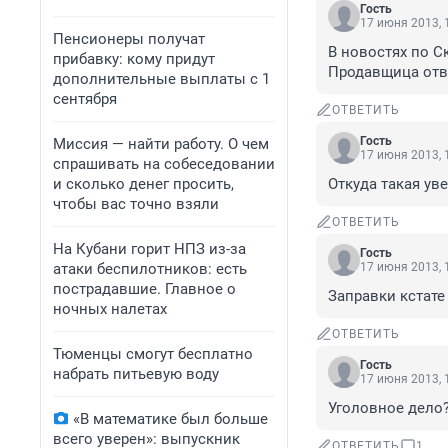
Гость
17 июня 2013, 
Пенсионеры получат
В новостях по Ск
прибавку: кому придут
Продавщица отве
дополнительные выплаты с 1
сентября
ОТВЕТИТЬ
Гость
Миссия — найти работу. О чем
17 июня 2013, 
спрашивать на собеседовании
и сколько денег просить,
Откуда такая у
чтобы вас точно взяли
ОТВЕТИТЬ
На Кубани горит НПЗ из-за
Гость
атаки беспилотников: есть
17 июня 2013, 
пострадавшие. Главное о
Заправки кстате
ночных налетах
ОТВЕТИТЬ
Тюменцы смогут бесплатно
Гость
набрать питьевую воду
17 июня 2013, 
Уголовное дело?
«В математике был больше
всего уверен»: выпускник
ОТВЕТИТЬ
1