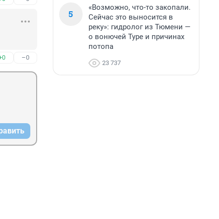
«Возможно, что-то закопали.
5
Сейчас это выносится в
реку»: гидролог из Тюмени —
о вонючей Туре и причинах
потопа
+0
–0
23 737
равить