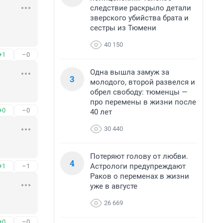
следствие раскрыло детали
зверского убийства брата и
сестры из Тюмени
40 150
+1
–0
Одна вышла замуж за
3
молодого, второй развелся и
обрел свободу: тюменцы —
про перемены в жизни после
+0
–0
40 лет
30 440
Потеряют голову от любви.
4
Астрологи предупреждают
+1
–1
Раков о переменах в жизни
уже в августе
26 669
+0
–0