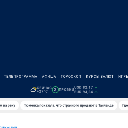
ТЕЛЕПРОГРАММА
АФИША
ГОРОСКОП
КУРСЫ ВАЛЮТ
ИГР
USD 82,17
СЕЙЧАС
3
ПРОБКИ
+27°C
EUR 94,84
м на реку
Тюменка показала, что странного продают в Таиланде
Где