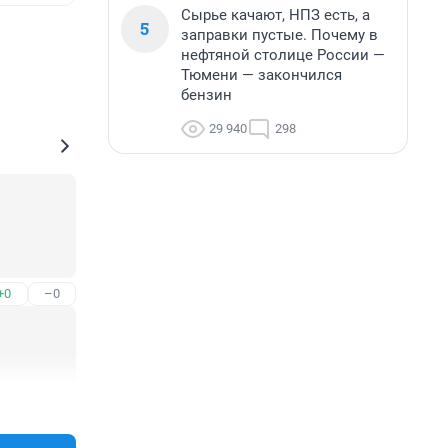
Сырье качают, НПЗ есть, а
5
заправки пустые. Почему в
нефтяной столице России —
Тюмени — закончился
бензин
29 940
298
+0
–0
+0
–0