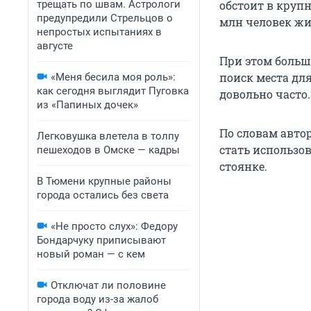
трещать по швам. Астрологи
обстоит в круп
предупредили Стрельцов о
млн человек жи
непростых испытаниях в
августе
При этом больши
поиск места для
«Меня бесила моя роль»:
как сегодня выглядит Пуговка
довольно часто.
из «Папиных дочек»
По словам авто
Легковушка влетела в толпу
стать использо
пешеходов в Омске — кадры
стоянке.
В Тюмени крупные районы
города остались без света
«Не просто слух»: Федору
Бондарчуку приписывают
новый роман — с кем
Отключат ли половине
города воду из-за жалоб