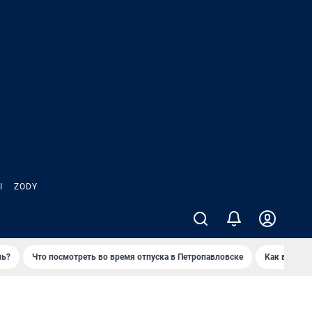
Ы
ZODY
нь?
Что посмотреть во время отпуска в Петропавловске
Как выжива