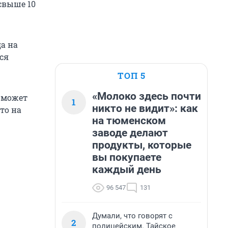
свыше 10
да на
ся
ТОП 5
«Молоко здесь почти
 может
1
никто не видит»: как
то на
на тюменском
заводе делают
продукты, которые
вы покупаете
каждый день
96 547
131
Думали, что говорят с
2
полицейским. Тайское