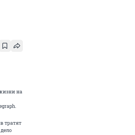
 жизни на
egraph.
в тратят
 дело