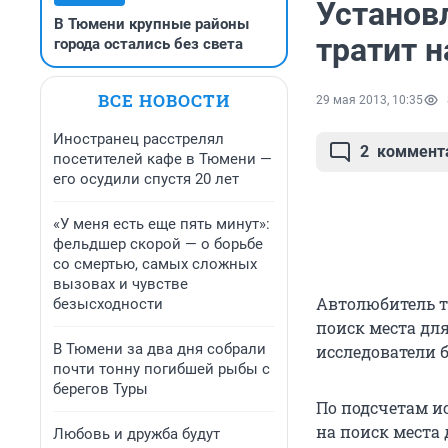
Установ
В Тюмени крупные районы
тратит 
города остались без света
ВСЕ НОВОСТИ
29 мая 2013, 10:35
Иностранец расстрелял
2
коммент
посетителей кафе в Тюмени —
его осудили спустя 20 лет
«У меня есть еще пять минут»:
фельдшер скорой — о борьбе
со смертью, самых сложных
вызовах и чувстве
Автолюбитель т
безысходности
поиск места дл
В Тюмени за два дня собрали
исследователи 
почти тонну погибшей рыбы с
берегов Туры
По подсчетам и
на поиск места 
Любовь и дружба будут