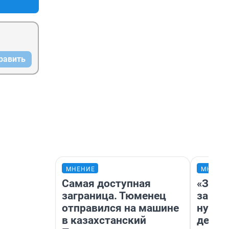
равить
МНЕНИЕ
МНЕНИ
Самая доступная
«Заез
заграница. Тюменец
заправ
отправился на машине
нулям
в казахстанский
дела 