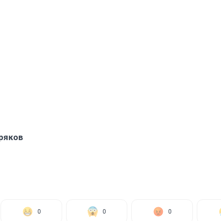
ряков
0
0
0