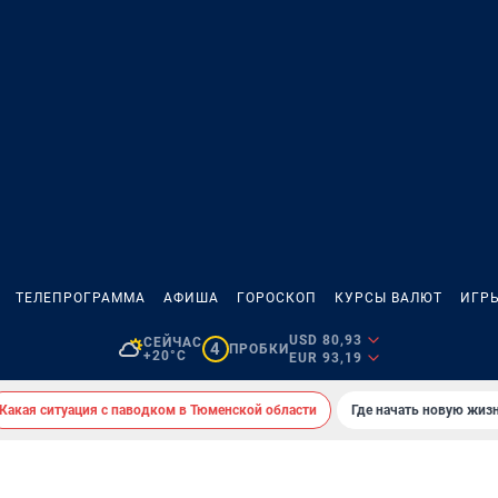
ТЕЛЕПРОГРАММА
АФИША
ГОРОСКОП
КУРСЫ ВАЛЮТ
ИГР
USD 80,93
СЕЙЧАС
4
ПРОБКИ
+20°C
EUR 93,19
Какая ситуация с паводком в Тюменской области
Где начать новую жиз