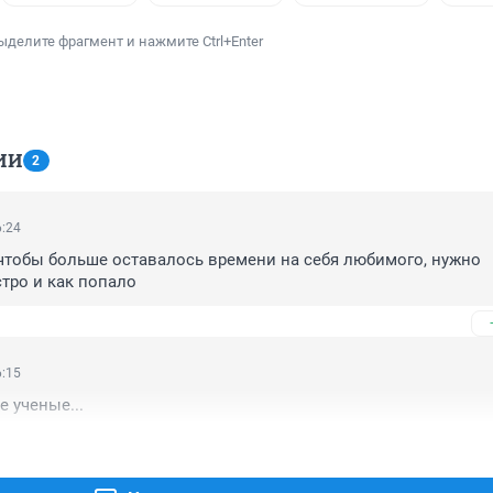
ыделите фрагмент и нажмите Ctrl+Enter
ИИ
2
6:24
чтобы больше оставалось времени на себя любимого, нужно 
тро и как попало
6:15
е ученые...