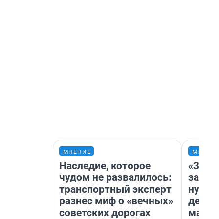
МНЕНИЕ
МНЕНИ
Наследие, которое
«Заез
чудом не развалилось:
заправ
транспортный эксперт
нулям
разнес миф о «вечных»
дела 
советских дорогах
маршр