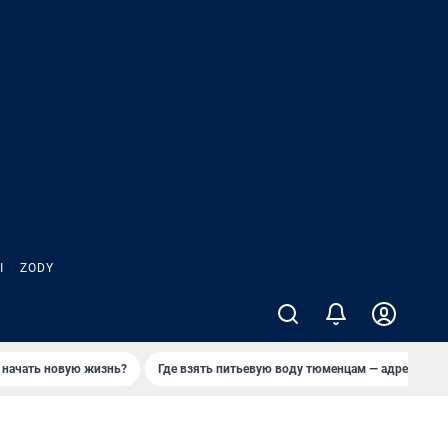
Ы
ZODY
 начать новую жизнь?
Где взять питьевую воду тюменцам — адреса