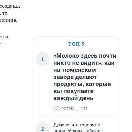
 созданы
 то
толице.
чики
ТОП 5
т
«Молоко здесь почти
1
никто не видит»: как
на тюменском
заводе делают
продукты, которые
вы покупаете
каждый день
97 708
144
Думали, что говорят с
2
полицейским. Тайское