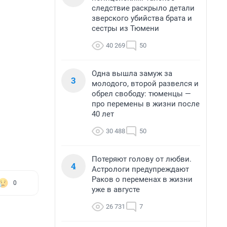
следствие раскрыло детали
зверского убийства брата и
сестры из Тюмени
40 269
50
Одна вышла замуж за
3
молодого, второй развелся и
обрел свободу: тюменцы —
про перемены в жизни после
40 лет
30 488
50
Потеряют голову от любви.
4
Астрологи предупреждают
Раков о переменах в жизни
0
уже в августе
26 731
7