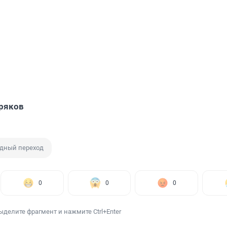
ряков
дный переход
0
0
0
ыделите фрагмент и нажмите Ctrl+Enter