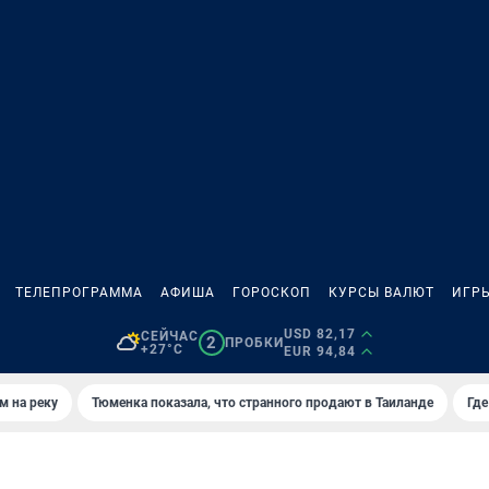
ТЕЛЕПРОГРАММА
АФИША
ГОРОСКОП
КУРСЫ ВАЛЮТ
ИГР
USD 82,17
СЕЙЧАС
2
ПРОБКИ
+27°C
EUR 94,84
м на реку
Тюменка показала, что странного продают в Таиланде
Где