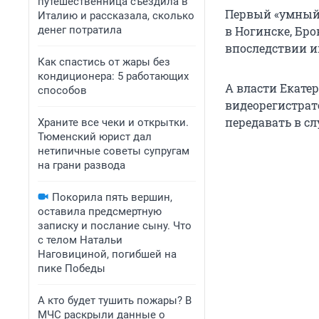
путешественница съездила в
Первый «умный»
Италию и рассказала, сколько
денег потратила
в Ногинске, Бр
впоследствии и
Как спастись от жары без
кондиционера: 5 работающих
А власти Екате
способов
видеорегистрат
передавать в сл
Храните все чеки и открытки.
Тюменский юрист дал
нетипичные советы супругам
на грани развода
Покорила пять вершин,
оставила предсмертную
записку и послание сыну. Что
с телом Натальи
Наговициной, погибшей на
пике Победы
А кто будет тушить пожары? В
МЧС раскрыли данные о