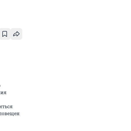
о
вия
иться
оповещен