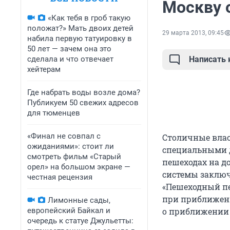
Москву 
«Как тебя в гроб такую
положат?» Мать двоих детей
29 марта 2013, 09:45
набила первую татуировку в
50 лет — зачем она это
сделала и что отвечает
Написать
хейтерам
Где набрать воды возле дома?
Публикуем 50 свежих адресов
для тюменцев
«Финал не совпал с
Столичные влас
ожиданиями»: стоит ли
специальными д
смотреть фильм «Старый
пешеходах на д
орел» на большом экране —
системы заключ
честная рецензия
«Пешеходный пе
при приближени
Лимонные сады,
европейский Байкал и
о приближении 
очередь к статуе Джульетты: