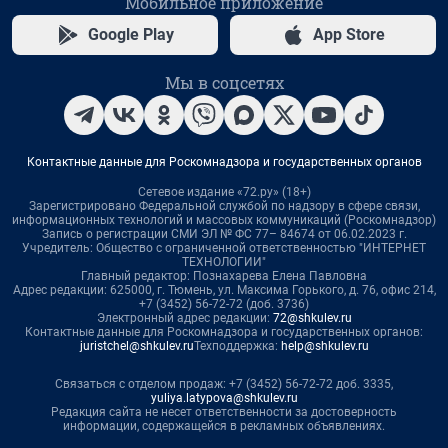
Мобильное приложение
Google Play
App Store
Мы в соцсетях
Контактные данные для Роскомнадзора и государственных органов
Сетевое издание «72.ру» (18+)
Зарегистрировано Федеральной службой по надзору в сфере связи,
информационных технологий и массовых коммуникаций (Роскомнадзор)
Запись о регистрации СМИ ЭЛ № ФС 77– 84674 от 06.02.2023 г.
Учредитель: Общество с ограниченной ответственностью "ИНТЕРНЕТ
ТЕХНОЛОГИИ"
Главный редактор: Познахарева Елена Павловна
Адрес редакции: 625000, г. Тюмень, ул. Максима Горького, д. 76, офис 214,
+7 (3452) 56-72-72 (доб. 3736)
Электронный адрес редакции:
72@shkulev.ru
Контактные данные для Роскомнадзора и государственных органов:
juristchel@shkulev.ru
Техподдержка:
help@shkulev.ru
Связаться с отделом продаж: +7 (3452) 56-72-72 доб. 3335,
yuliya.latypova@shkulev.ru
Редакция сайта не несет ответственности за достоверность
информации, содержащейся в рекламных объявлениях.