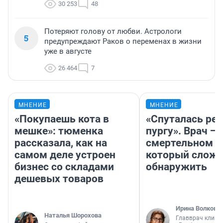
30 253
48
Потеряют голову от любви. Астрологи
5
предупреждают Раков о переменах в жизни
уже в августе
26 464
7
МНЕНИЕ
МНЕНИЕ
«Покупаешь кота в
«Спуталась реч
мешке»: тюменка
пургу». Врач — 
рассказала, как на
смертельном д
самом деле устроен
который слож
бизнес со складами
обнаружить
дешевых товаров
Ирина Волкова
Наталья Шорохова
Главврач клини