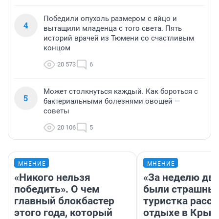
Победили опухоль размером с яйцо и
4
вытащили младенца с того света. Пять
историй врачей из Тюмени со счастливым
концом
20 573
6
Может столкнуться каждый. Как бороться с
5
бактериальными болезнями овощей —
советы
20 106
5
МНЕНИЕ
МНЕНИЕ
«Никого нельзя
«За неделю две
победить». О чем
были страшные
главный блокбастер
туристка расск
этого года, который
отдыхе в Крым