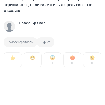
агрессивные, политические или религиозные
надписи.
Павел Бряков
Гомосексуалисты
Курьез
0
0
0
0
0