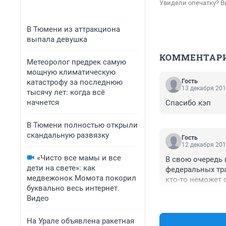
Увидели опечатку? В
В Тюмени из аттракциона
выпала девушка
КОММЕНТАР
Метеоролог предрек самую
мощную климатическую
катастрофу за последнюю
Гость
13 декабря 201
тысячу лет: когда всё
начнется
Спасибо кэп
В Тюмени полностью открыли
скандальную развязку
Гость
12 декабря 201
«Чисто все мамы и все
В свою очередь 
дети на свете»: как
федеральных тра
медвежонок Момота покорил
кто-то неможет 
буквально весь интернет.
всегда большегр
Видео
быть нужно асфа
зимой вовремя.
На Урале объявлена ракетная