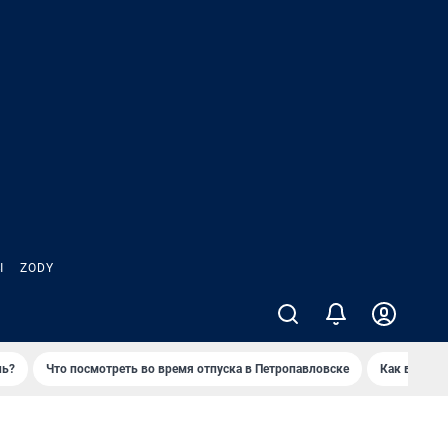
Ы
ZODY
нь?
Что посмотреть во время отпуска в Петропавловске
Как выжива