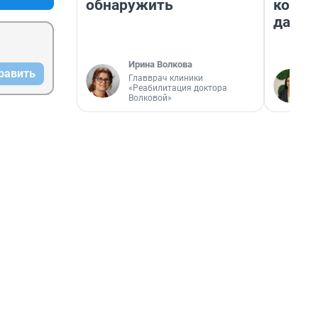
обнаружить
косне
даже 
Ирина Волкова
равить
Главврач клиники
«Реабилитация доктора
Волковой»