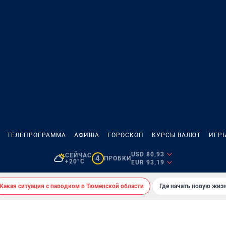
ТЕЛЕПРОГРАММА
АФИША
ГОРОСКОП
КУРСЫ ВАЛЮТ
ИГР
USD 80,93
СЕЙЧАС
4
ПРОБКИ
+20°C
EUR 93,19
Какая ситуация с паводком в Тюменской области
Где начать новую жиз