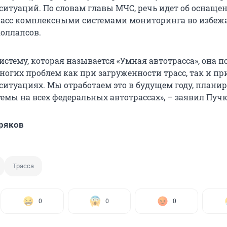
итуаций. По словам главы МЧС, речь идет об оснащен
расс комплексными системами мониторинга во избеж
оллапсов.
стему, которая называется «Умная автотрасса», она п
ногих проблем как при загруженности трасс, так и пр
итуациях. Мы отработаем это в будущем году, плани
темы на всех федеральных автотрассах», – заявил Пучк
ряков
Трасса
0
0
0