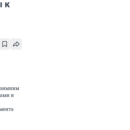
 к
к зимним
ками и
амента