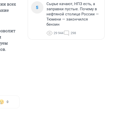
ии всех
Сырье качают, НПЗ есть, а
5
заправки пустые. Почему в
ание
нефтяной столице России —
Тюмени — закончился
бензин
озволит
29 944
298
и
руем
ов.
0