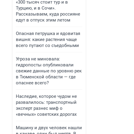
«300 тысяч стоит тур и в
Турцию, и в Сочи».
Рассказываем, куда россияне
едут в отпуск этим летом
Опасная петрушка и ядовитая
вишня: какие растения чаще
всего путают со съедобными
Угроза не миновала:
гидропосты опубликовали
свежие данные по уровню рек
в Тюменской области — где
опаснее всего?
Наследие, которое чудом не
развалилось: транспортный
эксперт разнес миф о
«вечных» советских дорогах
Машину и двух человек нашли
в канаве, один был мертв. В