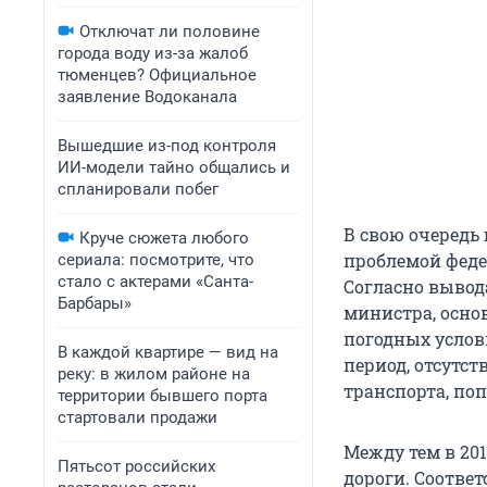
Отключат ли половине
города воду из-за жалоб
тюменцев? Официальное
заявление Водоканала
Вышедшие из-под контроля
ИИ-модели тайно общались и
спланировали побег
В свою очередь
Круче сюжета любого
проблемой феде
сериала: посмотрите, что
стало с актерами «Санта-
Согласно вывод
Барбары»
министра, осно
погодных услов
В каждой квартире — вид на
период, отсутст
реку: в жилом районе на
транспорта, по
территории бывшего порта
стартовали продажи
Между тем в 20
Пятьсот российских
дороги. Соотве