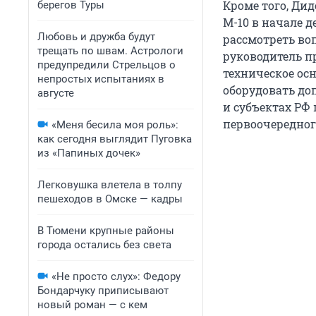
Кроме того, Ди
берегов Туры
М-10 в начале 
Любовь и дружба будут
рассмотреть во
трещать по швам. Астрологи
руководитель п
предупредили Стрельцов о
техническое ос
непростых испытаниях в
оборудовать до
августе
и субъектах РФ 
первоочередног
«Меня бесила моя роль»:
как сегодня выглядит Пуговка
из «Папиных дочек»
Легковушка влетела в толпу
пешеходов в Омске — кадры
В Тюмени крупные районы
города остались без света
«Не просто слух»: Федору
Бондарчуку приписывают
новый роман — с кем