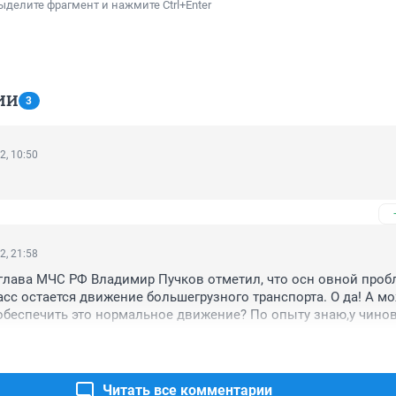
ыделите фрагмент и нажмите Ctrl+Enter
ИИ
3
2, 10:50
2, 21:58
глава МЧС РФ Владимир Пучков отметил, что осн овной проб
сс остается движение большегрузного транспорта. О да! А мо
обеспечить это нормальное движение? По опыту знаю,у чинов
узы виноваты,и в том что дороги разбивают и в заторах...а мо
льт нормальный и правильно ложить да чистить и посыпать е
Читать все комментарии