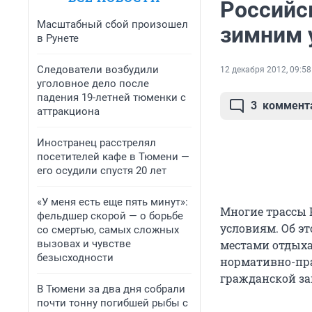
Российс
Масштабный сбой произошел
зимним 
в Рунете
Следователи возбудили
12 декабря 2012, 09:58
уголовное дело после
падения 19-летней тюменки с
3
коммент
аттракциона
Иностранец расстрелял
посетителей кафе в Тюмени —
его осудили спустя 20 лет
«У меня есть еще пять минут»:
Многие трассы 
фельдшер скорой — о борьбе
условиям. Об э
со смертью, самых сложных
вызовах и чувстве
местами отдыха
безысходности
нормативно-пра
гражданской за
В Тюмени за два дня собрали
почти тонну погибшей рыбы с