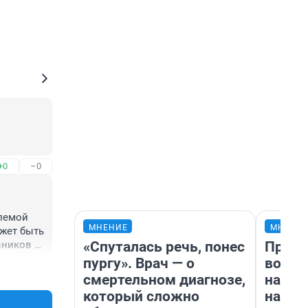
+0
–0
лемой 
МНЕНИЕ
МНЕНИ
жет быть 
«Спуталась речь, понес
Прода
ников 
жет 
пургу». Врач — о
возьм
+0
–0
го 
смертельном диагнозе,
нам г
который сложно
налог