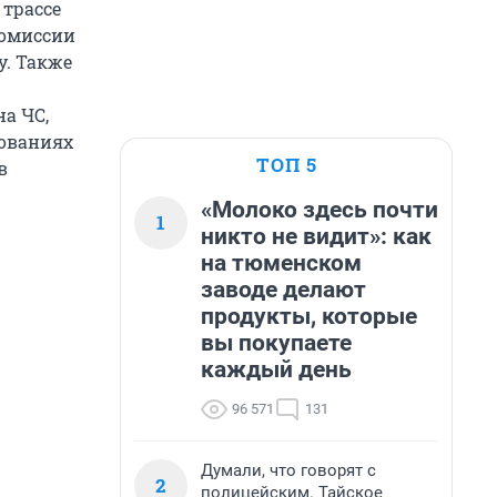
 трассе
комиссии
у. Также
а ЧС,
зованиях
ТОП 5
в
«Молоко здесь почти
1
никто не видит»: как
на тюменском
заводе делают
продукты, которые
вы покупаете
каждый день
96 571
131
Думали, что говорят с
2
полицейским. Тайское