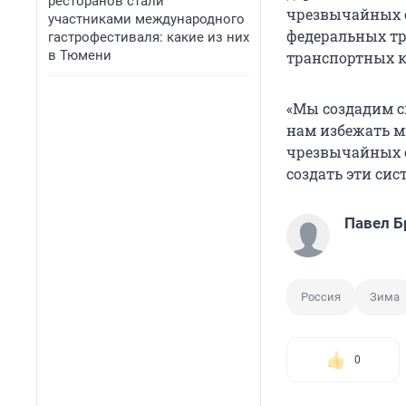
ресторанов стали
чрезвычайных с
участниками международного
федеральных т
гастрофестиваля: какие из них
в Тюмени
транспортных к
«Мы создадим си
нам избежать м
чрезвычайных с
создать эти сис
Павел Б
Россия
Зима
0