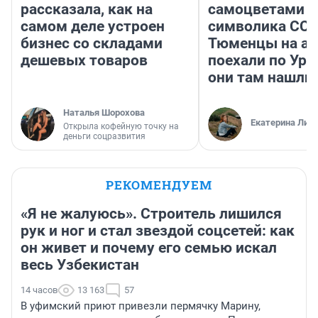
рассказала, как на
самоцветами и
самом деле устроен
символика ССС
бизнес со складами
Тюменцы на ав
дешевых товаров
поехали по Ура
они там нашли
Наталья Шорохова
Екатерина Лит
Открыла кофейную точку на
деньги соцразвития
РЕКОМЕНДУЕМ
«Я не жалуюсь». Строитель лишился
рук и ног и стал звездой соцсетей: как
он живет и почему его семью искал
весь Узбекистан
14 часов
13 163
57
В уфимский приют привезли пермячку Марину,