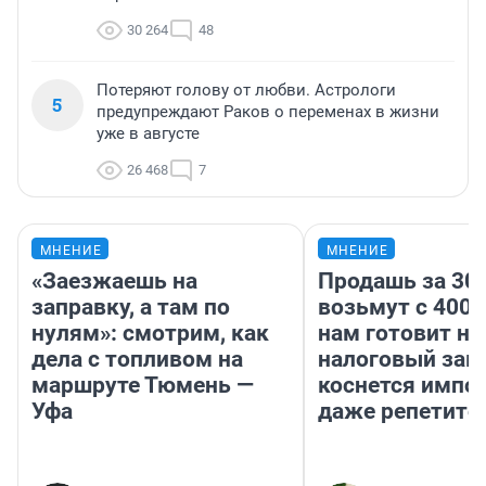
30 264
48
Потеряют голову от любви. Астрологи
5
предупреждают Раков о переменах в жизни
уже в августе
26 468
7
МНЕНИЕ
МНЕНИЕ
«Заезжаешь на
Продашь за 300
заправку, а там по
возьмут с 4000
нулям»: смотрим, как
нам готовит н
дела с топливом на
налоговый зако
маршруте Тюмень —
коснется импор
Уфа
даже репетито