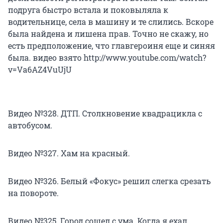
подруга быстро встала и поковыляла к
водительнице, села в машину и те слились. Вскоре
была найдена и лишена прав. Точно не скажу, но
есть предположение, что главгероиня еще и синяя
была. видео взято http://www.youtube.com/watch?
v=Va6AZ4VuUjU
Видео №328. ДТП. Столкновение квадрацикла с
автобусом.
Видео №327. Хам на красный.
Видео №326. Белый «Фокус» решил слегка срезать
на повороте.
Видео №325. Город сошел с ума. Когда я ехал,