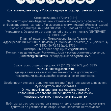
Контактные данные для Роскомнадзора и государственных органов
Сетевое издание «72.ру» (18+)
Зарегистрировано Федеральной службой по надзору в сфере связи,
информационных технологий и массовых коммуникаций (Роскомнадзор)
Запись о регистрации СМИ ЭЛ № ФС 77– 84674 от 06.02.2023 г.
Учредитель: Общество с ограниченной ответственностью "ИНТЕРНЕТ
ТЕХНОЛОГИИ"
Главный редактор: Познахарева Елена Павловна
Адрес редакции: 625000, г. Тюмень, ул. Максима Горького, д. 76, офис 214,
+7 (3452) 56-72-72 (доб. 3736)
Электронный адрес редакции:
72@shkulev.ru
Контактные данные для Роскомнадзора и государственных органов:
juristchel@shkulev.ru
Техподдержка:
help@shkulev.ru
Связаться с отделом продаж: +7 (3452) 56-72-72 доб. 3335,
yuliya.latypova@shkulev.ru
Редакция сайта не несет ответственности за достоверность
информации, содержащейся в рекламных объявлениях.
Особенности эксплуатации (использования) веб-портала регулируются:
Руководством пользователя
Описанием функциональных характеристик ПО
Условиями использования веб-портала и политикой
конфиденциальности персональных данных
Веб-портал распространяется в виде интернет-сервиса, специальные
действия по установке на стороне пользователя не требуются