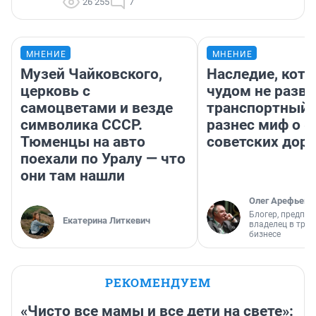
26 255
7
МНЕНИЕ
МНЕНИЕ
Музей Чайковского,
Наследие, кото
церковь с
чудом не разва
самоцветами и везде
транспортный 
символика СССР.
разнес миф о 
Тюменцы на авто
советских доро
поехали по Уралу — что
они там нашли
Олег Арефьев
Блогер, предпри
Екатерина Литкевич
владелец в тра
бизнесе
РЕКОМЕНДУЕМ
«Чисто все мамы и все дети на свете»: