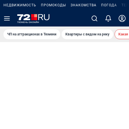
НЕДВИЖИМОСТЬ
ПРОМОКОДЫ
ЗНАКОМСТВА
ПОГОДА
ТЕ
ЧП на аттракционах в Тюмени
Квартиры с видом на реку
Какая