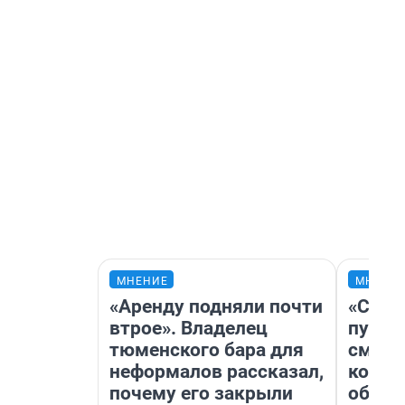
МНЕНИЕ
МНЕНИ
«Аренду подняли почти
«Спут
втрое». Владелец
пургу»
тюменского бара для
смерт
неформалов рассказал,
котор
почему его закрыли
обнар