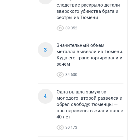
следствие раскрыло детали
зверского убийства брата и
сестры из Тюмени
39 352
Значительный объем
3
металла вывезли из Тюмени.
Куда его транспортировали и
зачем
34 600
Одна вышла замуж за
4
молодого, второй развелся и
обрел свободу: тюменцы —
про перемены в жизни после
40 лет
30 173