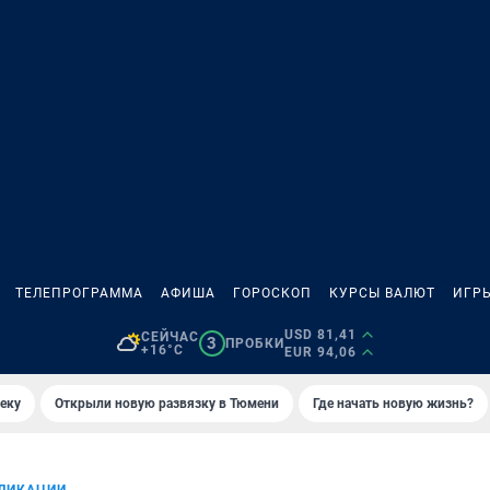
ТЕЛЕПРОГРАММА
АФИША
ГОРОСКОП
КУРСЫ ВАЛЮТ
ИГР
USD 81,41
СЕЙЧАС
3
ПРОБКИ
+16°C
EUR 94,06
еку
Открыли новую развязку в Тюмени
Где начать новую жизнь?