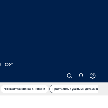
Ы
ZODY
ЧП на аттракционах в Тюмени
Простились с убитыми детьми в Таила