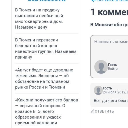
ПЕРЕЙТИ К ПУ
1 комме
В Тюмени на продажу
выставили необычный
многоквартирный дом.
В Москве обст
Называем цену
В Тюмени перенесли
бесплатный концерт
известной группы. Называем
причину
Гость
Войти
«Август будет еще довольно
тяжелым». Эксперты — об
обстановке на топливном
рынке России и Тюмени
Гость
24 июля 2012, 
«Как они получают сто баллов
Вот до чего бес
— серьезный вопрос». О
кризисе ЕГЭ, всего
ОТВЕТИТЬ
образования и ужасах
приемной кампании