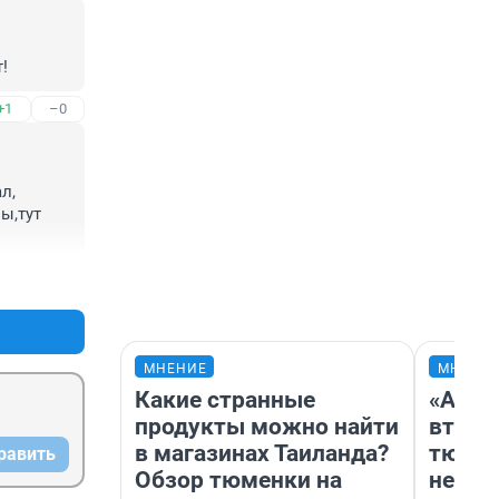
!
+1
–0
, 
,тут 
+1
–0
МНЕНИЕ
МНЕНИ
Какие странные
«Арен
продукты можно найти
втрое
в магазинах Таиланда?
тюмен
равить
Обзор тюменки на
нефор