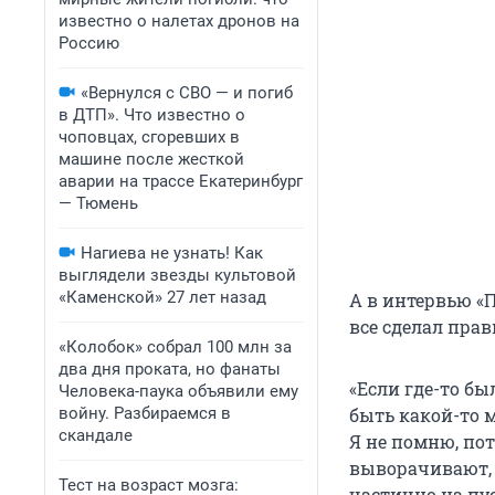
известно о налетах дронов на
Россию
«Вернулся с СВО — и погиб
в ДТП». Что известно о
чоповцах, сгоревших в
машине после жесткой
аварии на трассе Екатеринбург
— Тюмень
Нагиева не узнать! Как
выглядели звезды культовой
«Каменской» 27 лет назад
А в интервью «
все сделал прав
«Колобок» собрал 100 млн за
два дня проката, но фанаты
«Если где-то бы
Человека-паука объявили ему
войну. Разбираемся в
быть какой-то м
скандале
Я не помню, пот
выворачивают, 
Тест на возраст мозга:
частично на пу