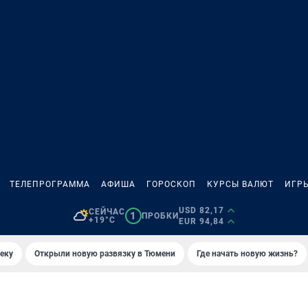
ТЕЛЕПРОГРАММА
АФИША
ГОРОСКОП
КУРСЫ ВАЛЮТ
ИГР
USD 82,17
СЕЙЧАС
1
ПРОБКИ
+19°C
EUR 94,84
еку
Открыли новую развязку в Тюмени
Где начать новую жизнь?