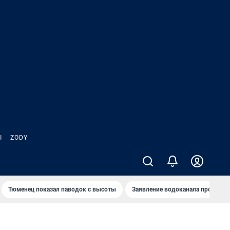
Ы
ZODY
Тюменец показал паводок с высоты
Заявление водоканала про запа