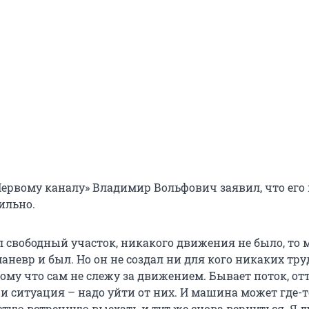
Первому каналу» Владимир Вольфович заявил, что его
ильно.
л свободный участок, никакого движения не было, то
аневр и был. Но он не создал ни для кого никаких тру
ому что сам не слежу за движением. Бывает поток, от
и ситуация – надо уйти от них. И машина может где-т
стую встречную выехать и тут же снова вернуться. Я 