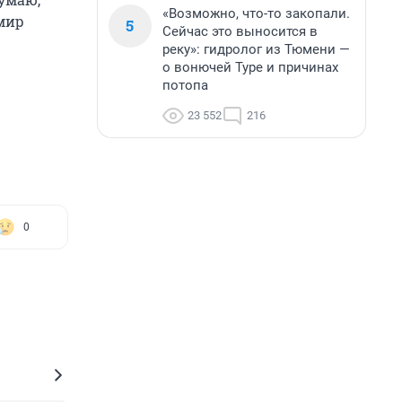
«Возможно, что-то закопали.
имир
5
Сейчас это выносится в
реку»: гидролог из Тюмени —
о вонючей Туре и причинах
потопа
23 552
216
0