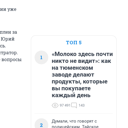
ии уже
плен за
о Юрий
ТОП 5
сь.
стратор.
«Молоко здесь почти
1
се вопросы
никто не видит»: как
на тюменском
заводе делают
продукты, которые
вы покупаете
каждый день
97 491
143
Думали, что говорят с
2
полицейским. Тайское