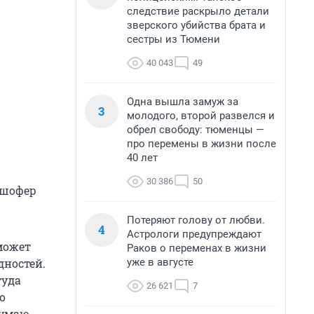
следствие раскрыло детали
зверского убийства брата и
сестры из Тюмени
40 043
49
Одна вышла замуж за
3
молодого, второй развелся и
обрел свободу: тюменцы —
про перемены в жизни после
40 лет
30 386
50
 шофер
Потеряют голову от любви.
4
Астрологи предупреждают
 может
Раков о переменах в жизни
уже в августе
дностей.
туда
26 621
7
о
думаю,