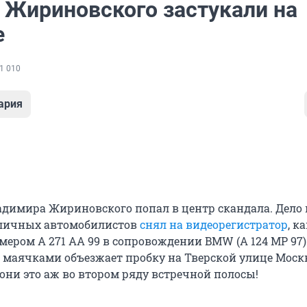
 Жириновского застукали на
е
1 010
ария
димира Жириновского попал в центр скандала. Дело в
оличных автомобилистов
снял на видеорегистратор
, к
мером А 271 АА 99 в сопровождении BMW (А 124 МР 97)
маячками объезжает пробку на Тверской улице Моск
они это аж во втором ряду встречной полосы!