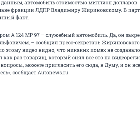
 данным, автомобиль стоимостью миллион долларов
лаве фракции ЛДПР Владимиру Жириновскому. В парт
нный факт.
ом А 124 МР 97 – служебный автомобиль. Да, он закре
ьфовичем, – сообщил пресс-секретарь Жириновског
о этому видео видно, что никаких помех не создавало
 как раз товарищ, который снял все это на видеореги
ь вопросы, можете пригласить его сюда, в Думу, и он в
есь», сообщает Аutonews.ru.