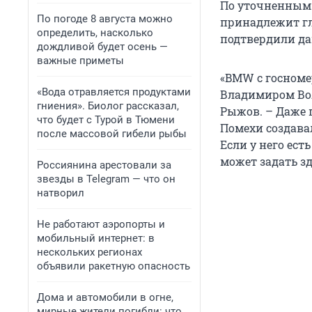
По уточненным
По погоде 8 августа можно
принадлежит г
определить, насколько
подтвердили да
дождливой будет осень —
важные приметы
«BMW с госномер
«Вода отравляется продуктами
Владимиром Вол
гниения». Биолог рассказал,
Рыжов. – Даже п
что будет с Турой в Тюмени
Помехи создавал
после массовой гибели рыбы
Если у него ест
может задать зд
Россиянина арестовали за
звезды в Telegram — что он
натворил
Не работают аэропорты и
мобильный интернет: в
нескольких регионах
объявили ракетную опасность
Дома и автомобили в огне,
мирные жители погибли: что