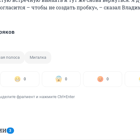
гласится – чтобы не создать пробку», – сказал Влад
ряков
ная полоса
Мигалка
0
0
0
ыделите фрагмент и нажмите Ctrl+Enter
ИИ
3