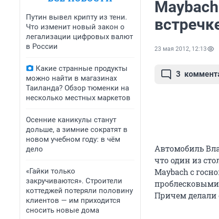
Maybach
Путин вывел крипту из тени.
встречк
Что изменит новый закон о
легализации цифровых валют
в России
23 мая 2012, 12:13
Какие странные продукты
3
коммент
можно найти в магазинах
Таиланда? Обзор тюменки на
несколько местных маркетов
Осенние каникулы станут
дольше, а зимние сократят в
новом учебном году: в чём
Автомобиль Вла
дело
что один из ст
«Гайки только
Maybach с госно
закручиваются». Строители
проблесковыми 
коттеджей потеряли половину
Причем делали 
клиентов — им приходится
сносить новые дома