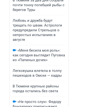
В Тюмени за два дня собрали
почти тонну погибшей рыбы с
берегов Туры
Любовь и дружба будут
трещать по швам. Астрологи
предупредили Стрельцов о
непростых испытаниях в
августе
«Меня бесила моя роль»:
как сегодня выглядит Пуговка
из «Папиных дочек»
Легковушка влетела в толпу
пешеходов в Омске — кадры
В Тюмени крупные районы
города остались без света
«Не просто слух»: Федору
Бондарчуку приписывают