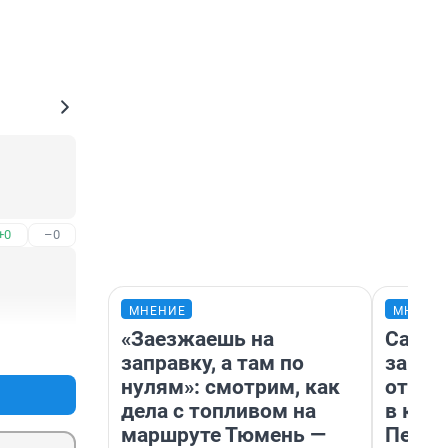
+0
–0
МНЕНИЕ
МНЕНИ
«Заезжаешь на
Самая
+0
–0
заправку, а там по
загра
нулям»: смотрим, как
отпра
дела с топливом на
в каз
маршруте Тюмень —
Петро