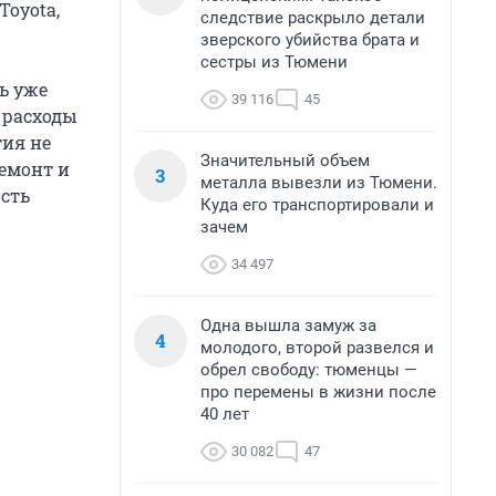
 Toyota,
следствие раскрыло детали
зверского убийства брата и
сестры из Тюмени
ь уже
39 116
45
 расходы
ия не
Значительный объем
ремонт и
3
металла вывезли из Тюмени.
сть
Куда его транспортировали и
зачем
34 497
Одна вышла замуж за
4
молодого, второй развелся и
обрел свободу: тюменцы —
про перемены в жизни после
40 лет
30 082
47