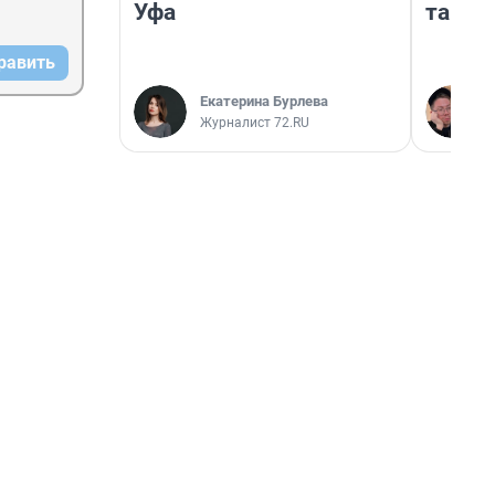
Уфа
там п
равить
Екатерина Бурлева
Журналист 72.RU