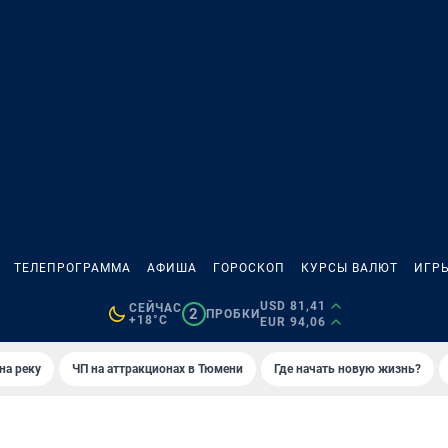
ТЕЛЕПРОГРАММА
АФИША
ГОРОСКОП
КУРСЫ ВАЛЮТ
ИГР
USD 81,41
СЕЙЧАС
2
ПРОБКИ
+18°C
EUR 94,06
на реку
ЧП на аттракционах в Тюмени
Где начать новую жизнь?