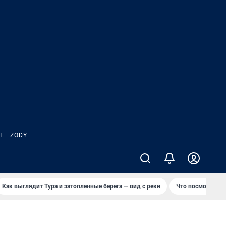
Ы
ZODY
Как выглядит Тура и затопленные берега — вид с реки
Что посмотреть 