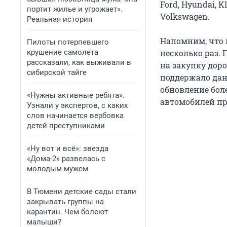
Ford, Hyundai, KI
портит жилье и угрожает».
Volkswagen.
Реальная история
Напомним, что 
Пилоты потерпевшего
крушение самолета
несколько раз. 
рассказали, как выживали в
на закупку дор
сибирской тайге
поддержало дан
обновление бол
«Нужны активные ребята».
автомобилей пр
Узнали у экспертов, с каких
слов начинается вербовка
детей преступниками
«Ну вот и всё»: звезда
«Дома-2» развелась с
молодым мужем
В Тюмени детские сады стали
закрывать группы на
карантин. Чем болеют
малыши?