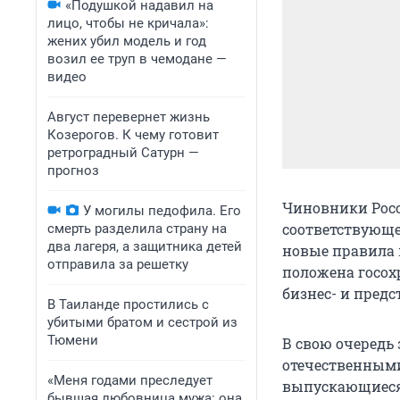
«Подушкой надавил на
лицо, чтобы не кричала»:
жених убил модель и год
возил ее труп в чемодане —
видео
Август перевернет жизнь
Козерогов. К чему готовит
ретроградный Сатурн —
прогноз
Чиновники Росс
У могилы педофила. Его
соответствующе
смерть разделила страну на
два лагеря, а защитника детей
новые правила 
отправила за решетку
положена госох
бизнес- и предс
В Таиланде простились с
убитыми братом и сестрой из
Тюмени
В свою очередь 
отечественным
«Меня годами преследует
выпускающиеся на
бывшая любовница мужа: она