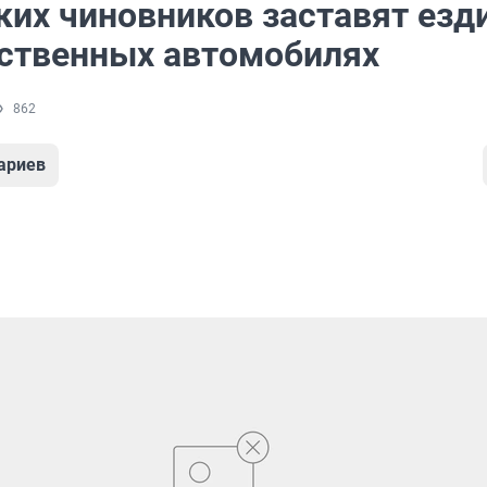
ких чиновников заставят езд
ественных автомобилях
862
ариев