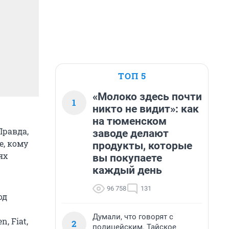
ТОП 5
«Молоко здесь почти
1
никто не видит»: как
на тюменском
Правда,
заводе делают
е, кому
продукты, которые
ях
вы покупаете
каждый день
96 758
131
од
Думали, что говорят с
, Fiat,
2
полицейским. Тайское