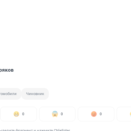
ряков
томобили
Чиновник
0
0
0
ыделите фрагмент и нажмите Ctrl+Enter