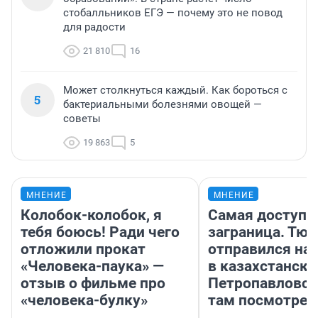
стобалльников ЕГЭ — почему это не повод
для радости
21 810
16
Может столкнуться каждый. Как бороться с
5
бактериальными болезнями овощей —
советы
19 863
5
МНЕНИЕ
МНЕНИЕ
Колобок-колобок, я
Самая доступн
тебя боюсь! Ради чего
заграница. Тю
отложили прокат
отправился на
«Человека-паука» —
в казахстански
отзыв о фильме про
Петропавловск
«человека-булку»
там посмотрет