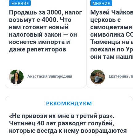
МНЕНИЕ
МНЕНИЕ
Продашь за 3000, налог
Музей Чайковс
возьмут с 4000. Что
церковь с
нам готовит новый
самоцветами и
налоговый закон — он
символика ССС
коснется импорта и
Тюменцы на ав
даже репетиторов
поехали по Ура
они там нашли
Анастасия Завгородняя
Екатерина Лит
РЕКОМЕНДУЕМ
«Не привози их мне в третий раз».
Читинец 40 лет разводит голубей,
которые всегда к нему возвращаются