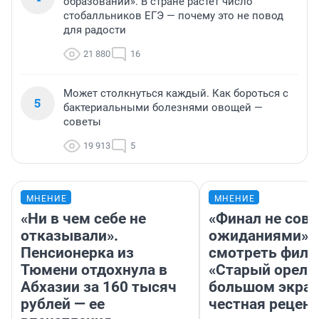
образовании». В стране растет число
стобалльников ЕГЭ — почему это не повод
для радости
21 880
16
Может столкнуться каждый. Как бороться с
5
бактериальными болезнями овощей —
советы
19 913
5
МНЕНИЕ
МНЕНИЕ
«Ни в чем себе не
«Финал не совп
отказывали».
ожиданиями»: 
Пенсионерка из
смотреть фил
Тюмени отдохнула в
«Старый орел» 
Абхазии за 160 тысяч
большом экран
рублей — ее
честная рецен