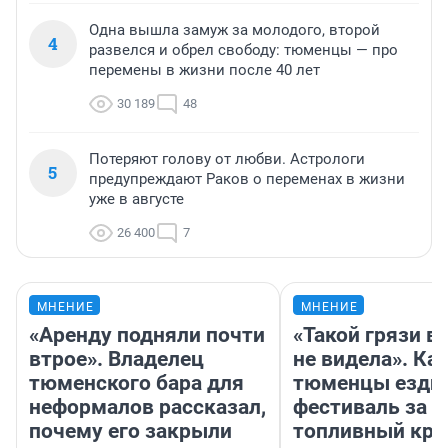
Одна вышла замуж за молодого, второй
4
развелся и обрел свободу: тюменцы — про
перемены в жизни после 40 лет
30 189
48
Потеряют голову от любви. Астрологи
5
предупреждают Раков о переменах в жизни
уже в августе
26 400
7
МНЕНИЕ
МНЕНИЕ
«Аренду подняли почти
«Такой грязи в
втрое». Владелец
не видела». Ка
тюменского бара для
тюменцы ездил
неформалов рассказал,
фестиваль за 9
почему его закрыли
топливный кри