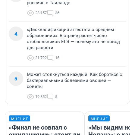
россиян в Таиланде
23 157
36
«Дисквалификация аттестата о среднем
4
образовании». В стране растет число
стобалльников ЕГЭ — почему это не повод
для радости
21 792
16
Может столкнуться каждый. Как бороться с
5
бактериальными болезнями овощей —
советы
19 852
5
МНЕНИЕ
МНЕНИЕ
«Финал не совпал с
«Мы видим нов
ожиданиями»: стоит ли
Нолана»: с как